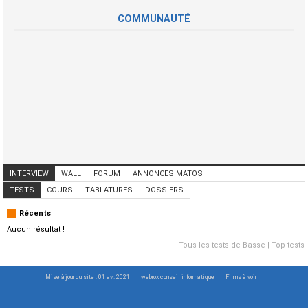
COMMUNAUTÉ
INTERVIEW
WALL
FORUM
ANNONCES MATOS
ANNONCES MUSICIENS
CONCERTS
TESTS
COURS
TABLATURES
DOSSIERS
Récents
Aucun résultat !
Tous les tests de Basse
|
Top tests
Mise à jour du site : 01 avr. 2021
webrox conseil informatique
Films à voir