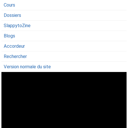
Cours
Dossiers
SlappytoZine
Blogs
Accordeur
Rechercher
Version normale du site