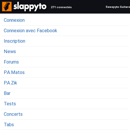
Sweepyto Guitare
271 connectés
Connexion
Connexion avec Facebook
Inscription
News
Forums
P.A.Matos
P.A.Zik
Bar
Tests
Concerts
Tabs