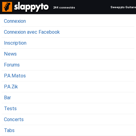
Sweepyto Guitare
244 connectés
Connexion
Connexion avec Facebook
Inscription
News
Forums
P.A.Matos
P.A.Zik
Bar
Tests
Concerts
Tabs