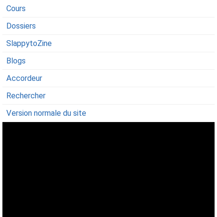
Cours
Dossiers
SlappytoZine
Blogs
Accordeur
Rechercher
Version normale du site