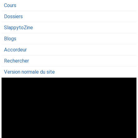
Cours
Dossiers
SlappytoZine
Blogs
Accordeur
Rechercher
Version normale du site