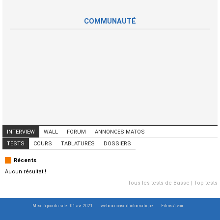
COMMUNAUTÉ
INTERVIEW
WALL
FORUM
ANNONCES MATOS
ANNONCES MUSICIENS
CONCERTS
TESTS
COURS
TABLATURES
DOSSIERS
Récents
Aucun résultat !
Tous les tests de Basse
|
Top tests
Mise à jour du site : 01 avr. 2021
webrox conseil informatique
Films à voir