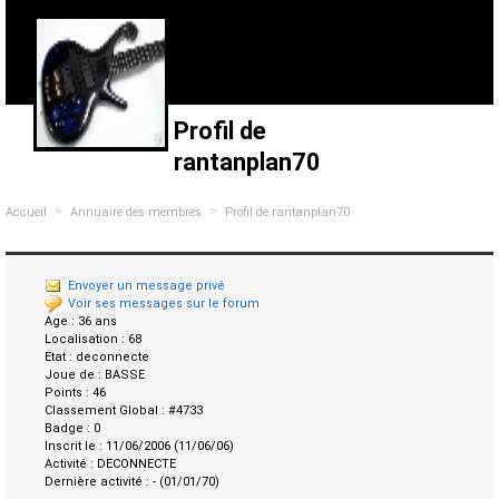
Profil de
rantanplan70
>
>
Accueil
Annuaire des membres
Profil de rantanplan70
Envoyer un message privé
Voir ses messages sur le forum
Age :
36 ans
Localisation :
68
Etat :
deconnecte
Joue de :
BASSE
Points :
46
Classement Global :
#4733
Badge :
0
Inscrit le :
11/06/2006 (11/06/06)
Activité :
DECONNECTE
Dernière activité :
- (01/01/70)