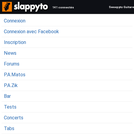
Sweepyto Guitare
141 connectés
Connexion
Connexion avec Facebook
Inscription
News
Forums
P.A.Matos
P.A.Zik
Bar
Tests
Concerts
Tabs