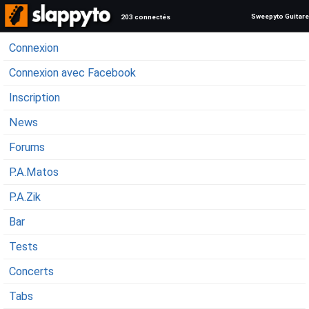
Sweepyto Guitare
203 connectés
Connexion
Connexion avec Facebook
Inscription
News
Forums
P.A.Matos
P.A.Zik
Bar
Tests
Concerts
Tabs