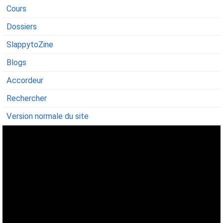
Cours
Dossiers
SlappytoZine
Blogs
Accordeur
Rechercher
Version normale du site