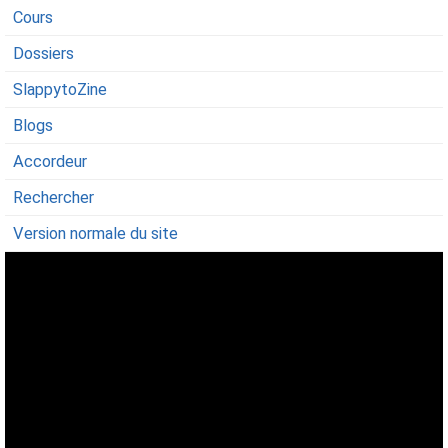
Cours
Dossiers
SlappytoZine
Blogs
Accordeur
Rechercher
Version normale du site