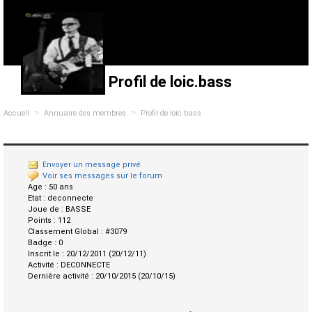
Profil de loic.bass
>
>
Accueil
Annuaire des membres
Profil de loic.bass
Envoyer un message privé
Voir ses messages sur le forum
Age :
50 ans
Etat :
deconnecte
Joue de :
BASSE
Points :
112
Classement Global :
#3079
Badge :
0
Inscrit le :
20/12/2011 (20/12/11)
Activité :
DECONNECTE
Dernière activité :
20/10/2015 (20/10/15)