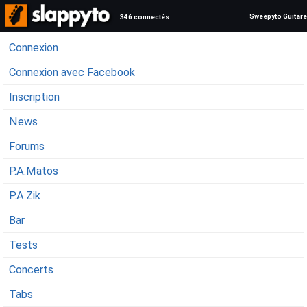
Sweepyto Guitare
346 connectés
Connexion
Connexion avec Facebook
Inscription
News
Forums
P.A.Matos
P.A.Zik
Bar
Tests
Concerts
Tabs