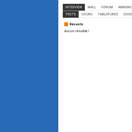
INTERVIEW
WALL
FORUM
ANNONC
TESTS
COURS
TABLATURES
DOSS
Récents
Aucun résultat !