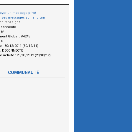
oyer un message privé
r ses messages sur le forum
on renseigné
econnecte
:
64
ment Global :
#4245
:
0
le :
30/12/2011 (30/12/11)
 :
DECONNECTE
e activité :
23/08/2012 (23/08/12)
COMMUNAUTÉ