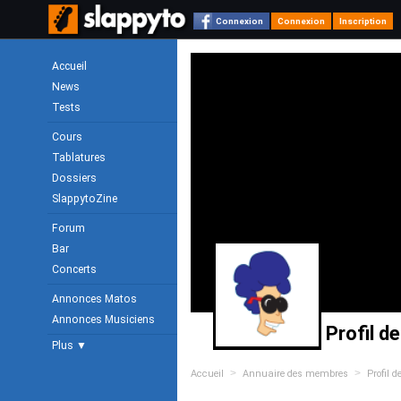
Connexion
Connexion
Inscription
Accueil
News
Tests
Cours
Tablatures
Dossiers
SlappytoZine
Forum
Bar
Concerts
Annonces Matos
Annonces Musiciens
Profil d
Plus ▼
>
>
Accueil
Annuaire des membres
Profil 