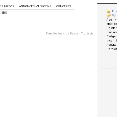
ES MATOS
ANNONCES MUSICIENS
CONCERTS
Env
IERS
Voi
Age :
N
Etat :
d
Points 
Classe
Tous les tests de Basse
|
Top tests
Badge 
Inscrit 
Activité
Dernièr