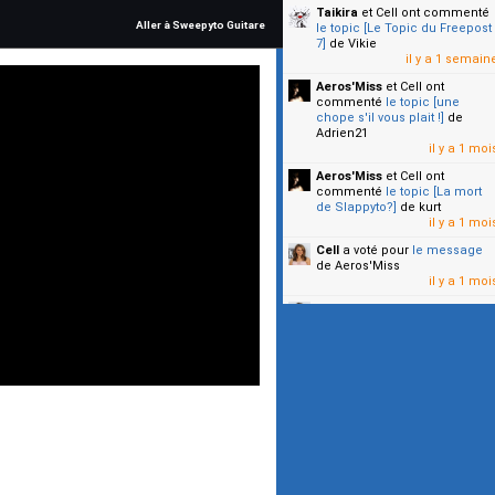
Taikira
et Cell
ont commenté
Aller à Sweepyto Guitare
le topic [Le Topic du Freepost
7]
de Vikie
il y a 1 semain
Aeros'Miss
et Cell
ont
commenté
le topic [une
chope s'il vous plait !]
de
Adrien21
il y a 1 moi
Aeros'Miss
et Cell
ont
commenté
le topic [La mort
de Slappyto?]
de kurt
il y a 1 moi
Cell
a voté pour
le message
de Aeros'Miss
il y a 1 moi
Cell
a voté pour
le message
de Malicia
il y a 1 moi
▼