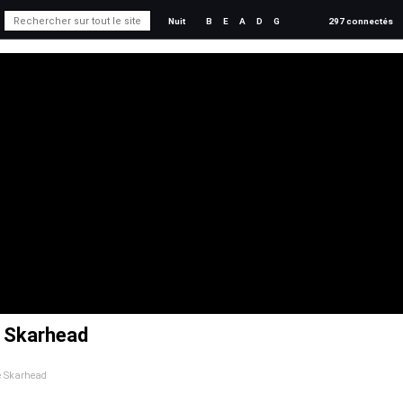
Nuit
B
E
A
D
G
297 connectés
e Skarhead
de Skarhead