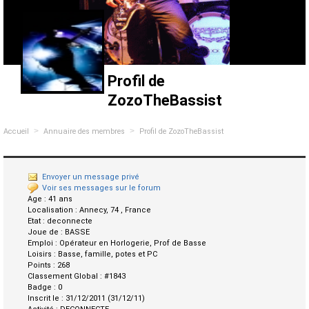
Profil de
ZozoTheBassist
>
>
Accueil
Annuaire des membres
Profil de ZozoTheBassist
Envoyer un message privé
Voir ses messages sur le forum
Age :
41 ans
Localisation :
Annecy, 74 , France
Etat :
deconnecte
Joue de :
BASSE
Emploi :
Opérateur en Horlogerie, Prof de Basse
Loisirs :
Basse, famille, potes et PC
Points :
268
Classement Global :
#1843
Badge :
0
Inscrit le :
31/12/2011 (31/12/11)