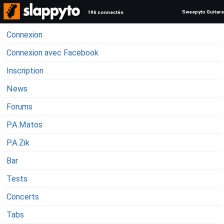
Sweepyto Guitare
196 connectés
Connexion
Connexion avec Facebook
Inscription
News
Forums
P.A.Matos
P.A.Zik
Bar
Tests
Concerts
Tabs