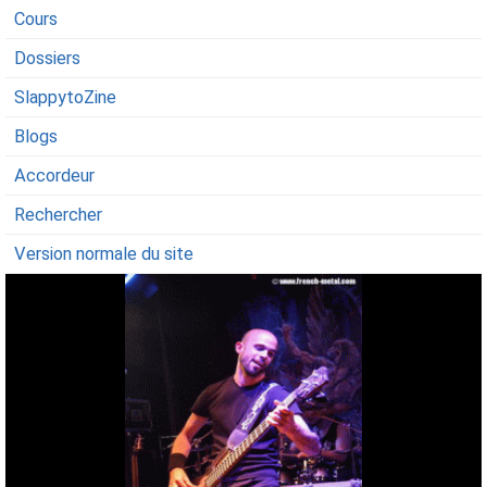
Cours
Dossiers
SlappytoZine
Blogs
Accordeur
Rechercher
Version normale du site