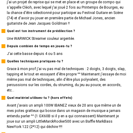
j'ai un projet de reprise qui se met en place et un groupe de compo qui
s'appelle Cléoh, avec lequel j'ai joué 2 fois au Printemps de Bourges, eu
la chance d'être sélectionné pour participer au Festival Guitare en Scène
(74) et d'avoir pu jouer en première partie de Michael Jones, ancien
guitariste de Jean Jacques Goldman !!
Quel est ton instrument de prédilection ?
Une WARWICK Streamer couleur argentée.
Depuis combien de temps en joues-tu ?
J'ai cette basse depuis 4 ou 5 ans
Quelles techniques pratiques-tu ?
Grace à mon prof j'ai vu pas mal de techniques : 2 doigts, 3 doigts, slap,
tapping et le tout en essayant d'être propre ^^ Maintenant j'essaye de moi
même pas mal de techniques, afin d'être plus polyvalent, des
percussions sur les cordes, du struming, du jeu au pouce, en accords,
etc...
Quel matériel utilises-tu ? (hors effets)
Avant j'avais un ampli 100W IBANEZ vieux de 20 ans que même un de
mes potes gratteux qui bosse dans un magasin de musique a jamais
entendu parler ^^ (1 GX60B si il y en a qui connaissent) Maintenant je
joue sur un ampli LittleMarckRocker500 avec un Baffle MarkBass
NewYork 122 (2*12) qui déchire !!!!