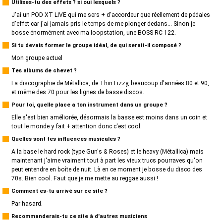
Utilises-tu des effets ? si oui lesquels ?
J'ai un POD XT LIVE qui me sers + d'accordeur que réellement de pédales
d'effet car j'ai jamais pris le temps de me plonger dedans... Sinon je
bosse énormément avec ma loopstation, une BOSS RC 122.
Si tu devais former le groupe idéal, de qui serait-il composé ?
Mon groupe actuel
Tes albums de chevet ?
La discographie de Métallica, de Thin Lizzy, beaucoup d'années 80 et 90,
et même des 70 pour les lignes de basse discos.
Pour toi, quelle place a ton instrument dans un groupe ?
Elle s'est bien améliorée, désormais la basse est moins dans un coin et
tout le monde y fait + attention donc c'est cool.
Quelles sont tes influences musicales ?
A la base le hard rock (type Gun's & Roses) et le heavy (Métallica) mais
maintenant j'aime vraiment tout à part les vieux trucs pourraves qu'on
peut entendre en boîte de nuit. Là en ce moment je bosse du disco des
70s. Bien cool. Faut que je me mette au reggae aussi !
Comment es-tu arrivé sur ce site ?
Par hasard.
Recommanderais-tu ce site à d'autres musiciens