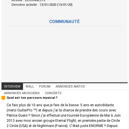
Activité :
DECONNECTE
Dernière activité :
13/01/2020 (13/01/20)
COMMUNAUTÉ
INTERVIEW
WALL
FORUM
ANNONCES MATOS
ANNONCES MUSICIENS
CONCERTS
Quel est ton parcours musical ?
Ca fais plus de 10 ans que je fais de la basse. 5 ans en autodidacte
(merci GuitarPro ^^) et depuis j'ai la chance de prendre des cours avec
Patrice Guers !! Sinon j'ai effectué une tournée Européenne de Mai à Juin
2013 avec mon ancien groupe Eternal Flight, en première partie de Circle
2 Circle (USA) et de Nightmare (France). C'était juste ENORME !! Depuis