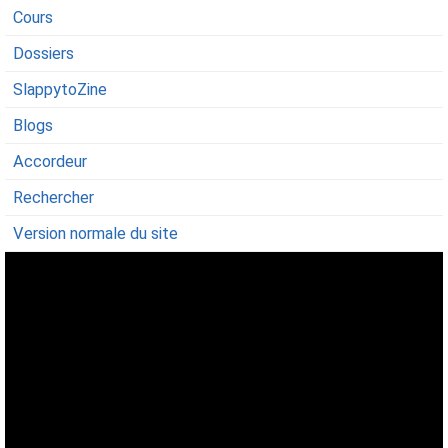
Cours
Dossiers
SlappytoZine
Blogs
Accordeur
Rechercher
Version normale du site