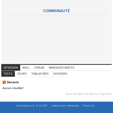
COMMUNAUTÉ
INTERVIEW
WALL
FORUM
ANNONCES MATOS
ANNONCES MUSICIENS
CONCERTS
TESTS
COURS
TABLATURES
DOSSIERS
Récents
Aucun résultat !
Tous les tests de Basse
|
Top tests
Mise à jour du site : 01 avr. 2021
webrox conseil informatique
Films à voir