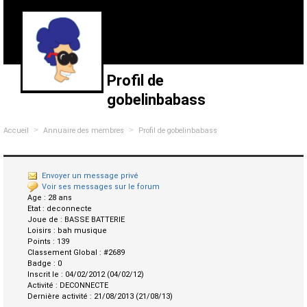
Profil de
gobelinbabass
>
>
Accueil
Annuaire des membres
Profil de gobelinbabass
Envoyer un message privé
Voir ses messages sur le forum
Age :
28 ans
Etat :
deconnecte
Joue de :
BASSE BATTERIE
Loisirs :
bah musique
Points :
139
Classement Global :
#2689
Badge :
0
Inscrit le :
04/02/2012 (04/02/12)
Activité :
DECONNECTE
Dernière activité :
21/08/2013 (21/08/13)