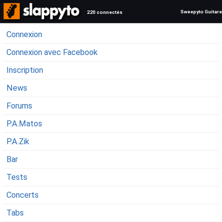
Sweepyto Guitare
220 connectés
Connexion
Connexion avec Facebook
Inscription
News
Forums
P.A.Matos
P.A.Zik
Bar
Tests
Concerts
Tabs