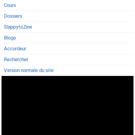
Cours
Dossiers
SlappytoZine
Blogs
Accordeur
Rechercher
Version normale du site