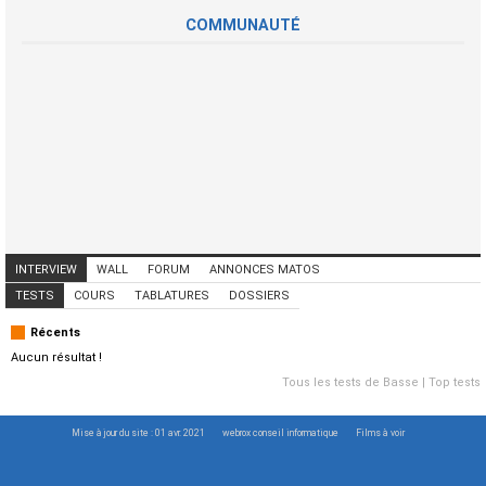
COMMUNAUTÉ
INTERVIEW
WALL
FORUM
ANNONCES MATOS
ANNONCES MUSICIENS
CONCERTS
TESTS
COURS
TABLATURES
DOSSIERS
Récents
Aucun résultat !
Tous les tests de Basse
|
Top tests
Mise à jour du site : 01 avr. 2021
webrox conseil informatique
Films à voir