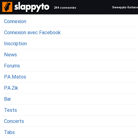
Sweepyto Guitare
244 connectés
Connexion
Connexion avec Facebook
Inscription
News
Forums
P.A.Matos
P.A.Zik
Bar
Tests
Concerts
Tabs