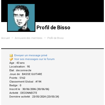
Profil de Bisso
>
>
Accueil
Annuaire des membres
Profil de Bisso
Envoyer un message privé
Voir ses messages sur le forum
Age :
43 ans
Localisation :
95
Etat :
deconnecte
Joue de :
BASSE GUITARE
Points :
5162
Classement Global :
#194
Badge :
0
Inscrit le :
30/06/2006 (30/06/06)
Activité :
DECONNECTE
Dernière activité :
23/05/2024 (23/05/24)