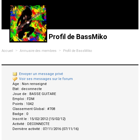
Profil de BassMiko
>
>
Accueil
Annuaire des membres
Profil de BassMiko
Envoyer un message privé
Voir ses messages sur le forum
Age :
Non renseigné
Etat :
deconnecte
Joue de :
BASSE GUITARE
Emploi :
FDM
Points :
1042
Classement Global :
#708
Badge :
0
Inscrit le :
15/02/2012 (15/02/12)
Activité :
DECONNECTE
Dernière activité :
07/11/2016 (07/11/16)