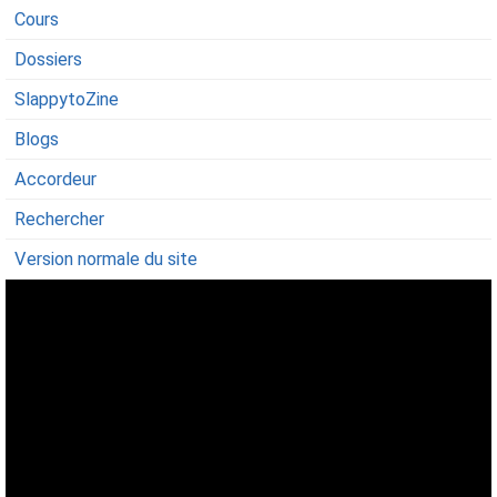
Cours
Dossiers
SlappytoZine
Blogs
Accordeur
Rechercher
Version normale du site