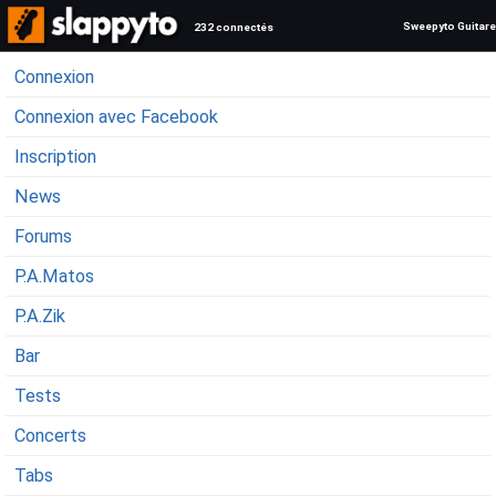
Sweepyto Guitare
232 connectés
Connexion
Connexion avec Facebook
Inscription
News
Forums
P.A.Matos
P.A.Zik
Bar
Tests
Concerts
Tabs