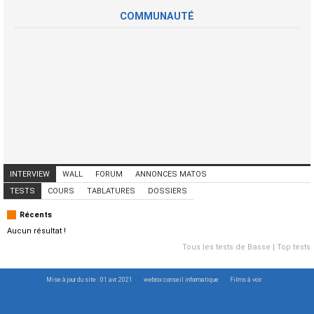
COMMUNAUTÉ
INTERVIEW
WALL
FORUM
ANNONCES MATOS
ANNONCES MUSICIENS
CONCERTS
TESTS
COURS
TABLATURES
DOSSIERS
Récents
Aucun résultat !
Tous les tests de Basse
|
Top tests
Mise à jour du site : 01 avr. 2021
webrox conseil informatique
Films à voir