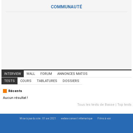
COMMUNAUTÉ
INTERVIEW
WALL
FORUM
ANNONCES MATOS
ANNONCES MUSICIENS
CONCERTS
TESTS
COURS
TABLATURES
DOSSIERS
Récents
Aucun résultat !
Tous les tests de Basse
|
Top tests
Mise à jour du site : 01 avr. 2021
webrox conseil informatique
Films à voir