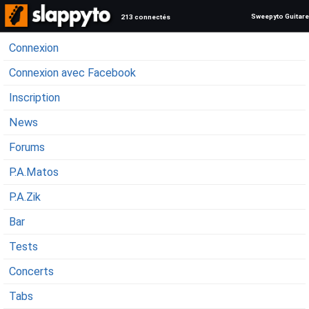
Sweepyto Guitare
213 connectés
Connexion
Connexion avec Facebook
Inscription
News
Forums
P.A.Matos
P.A.Zik
Bar
Tests
Concerts
Tabs