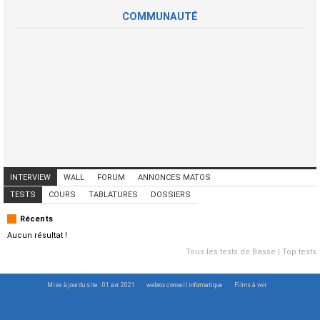
COMMUNAUTÉ
INTERVIEW
WALL
FORUM
ANNONCES MATOS
ANNONCES MUSICIENS
CONCERTS
TESTS
COURS
TABLATURES
DOSSIERS
Récents
Aucun résultat !
Tous les tests de Basse
|
Top tests
Mise à jour du site : 01 avr. 2021
webrox conseil informatique
Films à voir