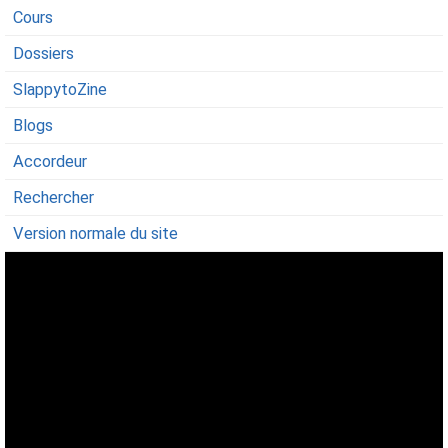
Cours
Dossiers
SlappytoZine
Blogs
Accordeur
Rechercher
Version normale du site