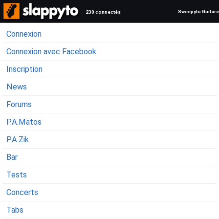
Sweepyto Guitare
230 connectés
Connexion
Connexion avec Facebook
Inscription
News
Forums
P.A.Matos
P.A.Zik
Bar
Tests
Concerts
Tabs