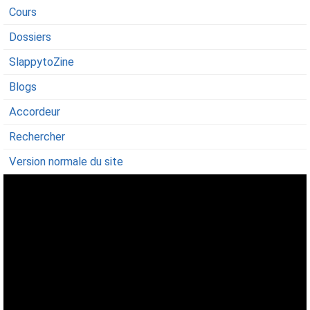
Cours
Dossiers
SlappytoZine
Blogs
Accordeur
Rechercher
Version normale du site