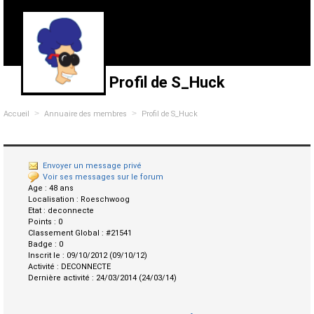
Profil de S_Huck
>
>
Accueil
Annuaire des membres
Profil de S_Huck
Envoyer un message privé
Voir ses messages sur le forum
Age :
48 ans
Localisation :
Roeschwoog
Etat :
deconnecte
Points :
0
Classement Global :
#21541
Badge :
0
Inscrit le :
09/10/2012 (09/10/12)
Activité :
DECONNECTE
Dernière activité :
24/03/2014 (24/03/14)