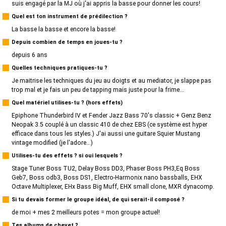
suis engagé par la MJ où j'ai appris la basse pour donner les cours!
Quel est ton instrument de prédilection ?
La basse la basse et encore la basse!
Depuis combien de temps en joues-tu ?
depuis 6 ans
Quelles techniques pratiques-tu ?
Je maitrise les techniques du jeu au doigts et au mediator, je slappe pas
trop mal et je fais un peu de tapping mais juste pour la frime...
Quel matériel utilises-tu ? (hors effets)
Epiphone Thunderbird IV et Fender Jazz Bass 70's classic + Genz Benz
Neopak 3.5 couplé à un classic 410 de chez EBS (ce système est hyper
efficace dans tous les styles.) J'ai aussi une guitare Squier Mustang
vintage modified (je l'adore...)
Utilises-tu des effets ? si oui lesquels ?
Stage Tuner Boss TU2, Delay Boss DD3, Phaser Boss PH3,Eq Boss
Geb7, Boss odb3, Boss DS1, Electro-Harmonix nano bassballs, EHX
Octave Multiplexer, EHx Bass Big Muff, EHX small clone, MXR dynacomp.
Si tu devais former le groupe idéal, de qui serait-il composé ?
de moi + mes 2 meilleurs potes = mon groupe actuel!
Tes albums de chevet ?