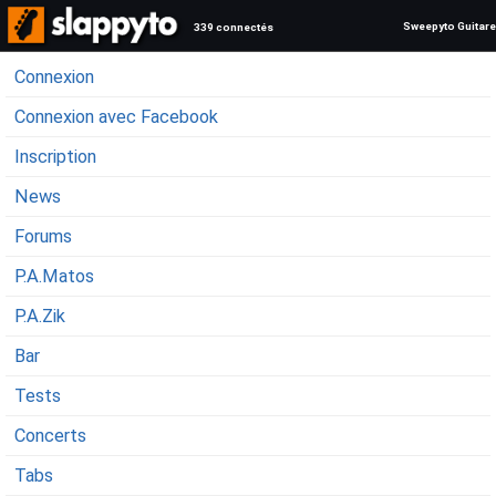
Sweepyto Guitare
339 connectés
Connexion
Connexion avec Facebook
Inscription
News
Forums
P.A.Matos
P.A.Zik
Bar
Tests
Concerts
Tabs