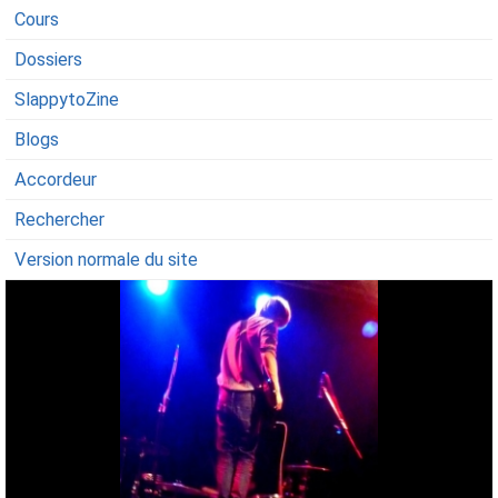
Cours
Dossiers
SlappytoZine
Blogs
Accordeur
Rechercher
Version normale du site