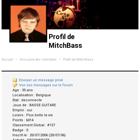
Profil de
MitchBass
>
>
Accueil
Annuaire des membres
Profil de MitchBass
Envoyer un message privé
Voir ses messages sur le forum
Age :
35 ans
Localisation :
Belgique
Etat :
deconnecte
Joue de :
BASSE GUITARE
Emploi :
oui
Loisirs :
Plus belle la vie
Points :
6014
Classement Global :
#157
Badge :
0
Inscrit le :
20/07/2006 (20/07/06)