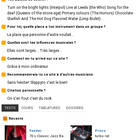
Turn on the bright lights (Interpol) Live at Leeds (the Who) Song for the
deaf (Queens of the stone age) Primary colours (The Horrors) Chocolate
Starfish And The Hot Dog Flavored Water (Limp Bizkit) ...
Pour toi, quelle place a ton instrument dans un groupe ?
La place que personne d'autre voulait...
Quelles sont tes influences musicales ?
Elles sont larges... Très larges...
Comment es-tu arrivé sur ce site ?
Grâce à mon ordinateur
Recommanderais-tu ce site à d'autres musiciens
Sans hésiter! Slappyto c'est le bien!
Citation personnelle ?
On s'en fout c'est du rock.
TESTS
COURS
TABLATURES
DOSSIERS
Récents
Fender
Proco
70 s Classic Jazz Ba...
turbo rat