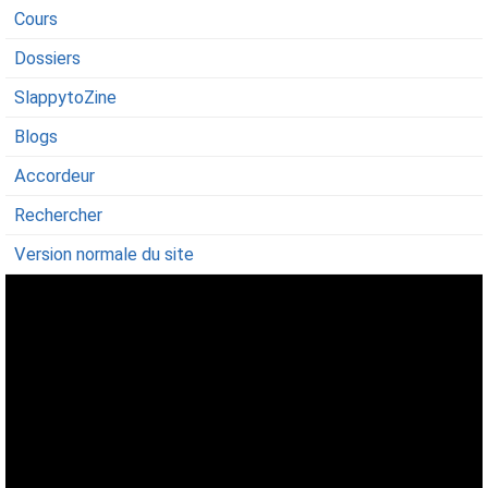
Cours
Dossiers
SlappytoZine
Blogs
Accordeur
Rechercher
Version normale du site