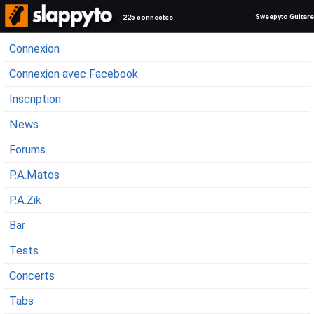
Sweepyto Guitare
225 connectés
Connexion
Connexion avec Facebook
Inscription
News
Forums
P.A.Matos
P.A.Zik
Bar
Tests
Concerts
Tabs