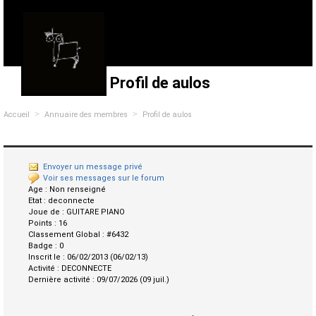
Profil de aulos
>
>
Accueil
Annuaire des membres
Profil de aulos
Envoyer un message privé
Voir ses messages sur le forum
Age :
Non renseigné
Etat :
deconnecte
Joue de :
GUITARE PIANO
Points :
16
Classement Global :
#6432
Badge :
0
Inscrit le :
06/02/2013 (06/02/13)
Activité :
DECONNECTE
Dernière activité :
09/07/2026 (09 juil.)