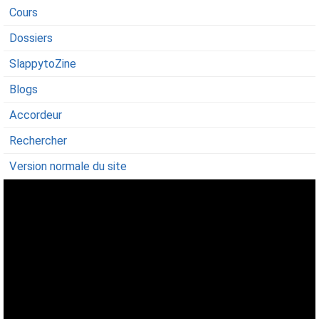
Cours
Dossiers
SlappytoZine
Blogs
Accordeur
Rechercher
Version normale du site