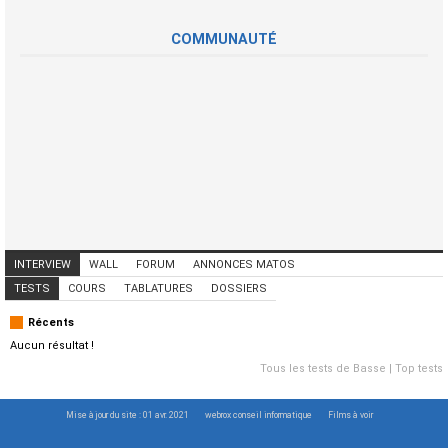
COMMUNAUTÉ
INTERVIEW
WALL
FORUM
ANNONCES MATOS
ANNONCES MUSICIENS
CONCERTS
TESTS
COURS
TABLATURES
DOSSIERS
Récents
Aucun résultat !
Tous les tests de Basse
|
Top tests
Mise à jour du site : 01 avr. 2021
webrox conseil informatique
Films à voir