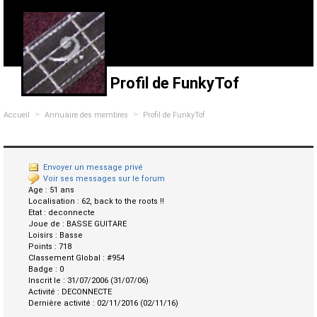
Profil de FunkyTof
>
>
Accueil
Annuaire des membres
Profil de FunkyTof
Envoyer un message privé
Voir ses messages sur le forum
Age :
51 ans
Localisation :
62, back to the roots !!
Etat :
deconnecte
Joue de :
BASSE GUITARE
Loisirs :
Basse
Points :
718
Classement Global :
#954
Badge :
0
Inscrit le :
31/07/2006 (31/07/06)
Activité :
DECONNECTE
Dernière activité :
02/11/2016 (02/11/16)