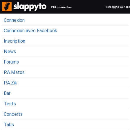
Sweepyto Guitare
210 connectés
Connexion
Connexion avec Facebook
Inscription
News
Forums
P.A.Matos
P.A.Zik
Bar
Tests
Concerts
Tabs