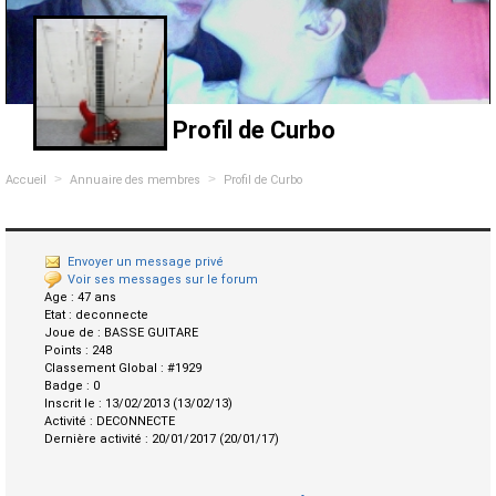
Profil de Curbo
>
>
Accueil
Annuaire des membres
Profil de Curbo
Envoyer un message privé
Voir ses messages sur le forum
Age :
47 ans
Etat :
deconnecte
Joue de :
BASSE GUITARE
Points :
248
Classement Global :
#1929
Badge :
0
Inscrit le :
13/02/2013 (13/02/13)
Activité :
DECONNECTE
Dernière activité :
20/01/2017 (20/01/17)