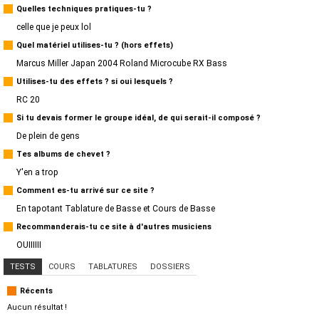
Quelles techniques pratiques-tu ?
celle que je peux lol
Quel matériel utilises-tu ? (hors effets)
Marcus Miller Japan 2004 Roland Microcube RX Bass
Utilises-tu des effets ? si oui lesquels ?
RC 20
Si tu devais former le groupe idéal, de qui serait-il composé ?
De plein de gens
Tes albums de chevet ?
Y'en a trop
Comment es-tu arrivé sur ce site ?
En tapotant Tablature de Basse et Cours de Basse
Recommanderais-tu ce site à d'autres musiciens
OUIIIIII
TESTS
COURS
TABLATURES
DOSSIERS
Récents
Aucun résultat !