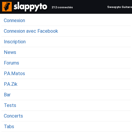
Sweepyto Guitare
212 connectés
Connexion
Connexion avec Facebook
Inscription
News
Forums
P.A.Matos
P.A.Zik
Bar
Tests
Concerts
Tabs