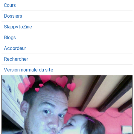
Cours
Dossiers
SlappytoZine
Blogs
Accordeur
Rechercher
Version normale du site