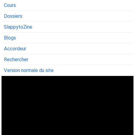
Cours
Dossiers
SlappytoZine
Blogs
Accordeur
Rechercher
Version normale du site