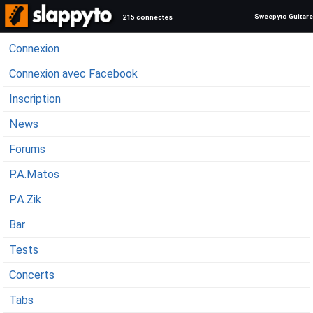
Sweepyto Guitare
215 connectés
Connexion
Connexion avec Facebook
Inscription
News
Forums
P.A.Matos
P.A.Zik
Bar
Tests
Concerts
Tabs