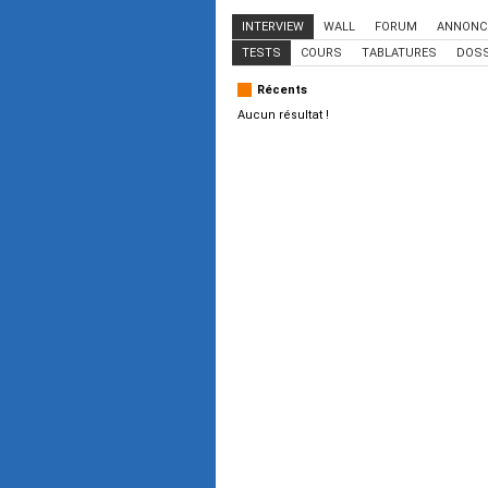
INTERVIEW
WALL
FORUM
ANNONC
TESTS
COURS
TABLATURES
DOSS
Récents
Aucun résultat !