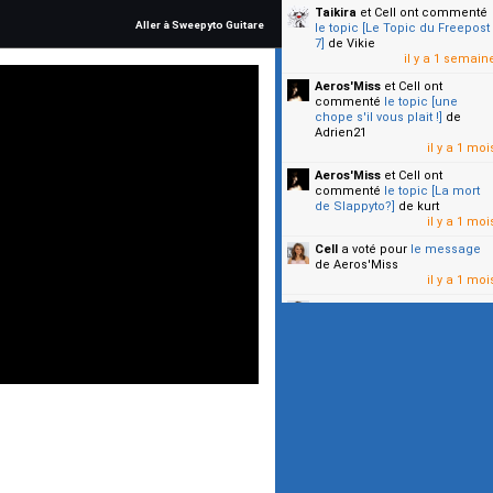
Taikira
et Cell
ont commenté
Aller à Sweepyto Guitare
le topic [Le Topic du Freepost
7]
de Vikie
il y a 1 semain
Aeros'Miss
et Cell
ont
commenté
le topic [une
chope s'il vous plait !]
de
Adrien21
il y a 1 moi
Aeros'Miss
et Cell
ont
commenté
le topic [La mort
de Slappyto?]
de kurt
il y a 1 moi
Cell
a voté pour
le message
de Aeros'Miss
il y a 1 moi
Cell
a voté pour
le message
de Malicia
il y a 1 moi
▼