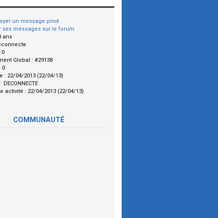
oyer un message privé
r ses messages sur le forum
0 ans
econnecte
:
0
ment Global :
#29138
:
0
le :
22/04/2013 (22/04/13)
 :
DECONNECTE
e activité :
22/04/2013 (22/04/13)
COMMUNAUTÉ