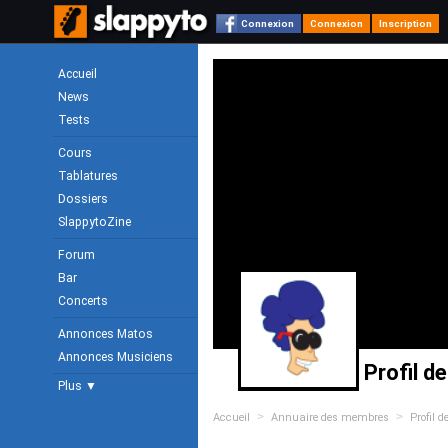
Connexion
Connexion
Inscription
Accueil
News
Tests
Cours
Tablatures
Dossiers
SlappytoZine
Forum
Bar
Concerts
Annonces Matos
Annonces Musiciens
Profil d
Plus ▼
>
>
Accueil
Annuaire des membres
Profil 