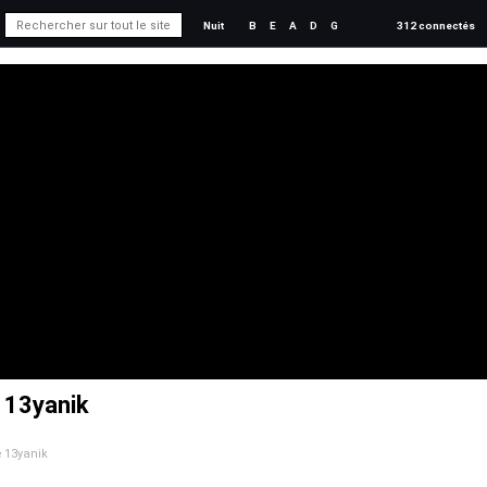
Nuit
B
E
A
D
G
312 connectés
e 13yanik
de 13yanik