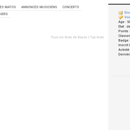
ES MATOS
ANNONCES MUSICIENS
CONCERTS
Env
IERS
Voi
Age :
5
Etat :
d
Points 
Classe
Tous les tests de Basse
|
Top tests
Badge 
Inscrit 
Activité
Dernièr