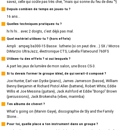
savez, celle qui coûte pas très cher, "mais qui sonne du feu de dieu "!)
Depuis combien de temps en joues-tu ?
16 ans...
Quelles techniques pratiques-tu ?
hi hi hi... avec 2 doigts, c'est déjà pas mal.
Quel matériel utilises-tu ? (hors effets)
Ampli : ampeg ba300-15 Basse : lutherie (si on peut dire....) SX / Micros
DiMarzio UltraJazz, électronique CTS, Labella Flatwound 760FS
Utilises-tu des effets ? si oui lesquels ?
A part les jeux de lumière de mon salon, une Boss CS-3.
Si tu devais former le groupe idéal, de qui serait-il composé ?
Joe Hunter, Earl van Dycke (piano), James Jamerson (basse), William
Benny Benjamin et Richard Pistol Allen (batterie), Robert White, Eddie
Willis et Joe Messina (guitare), Jack Ashford et Eddie "Bongo" Brown
(percussions), Jack Brokensha (vibes, marimba)
Tes albums de chevet ?
What's going on (Marvin Gaye), discographie de Sly and the Family
Stone...
Pour toi, quelle place a ton instrument dans un groupe ?