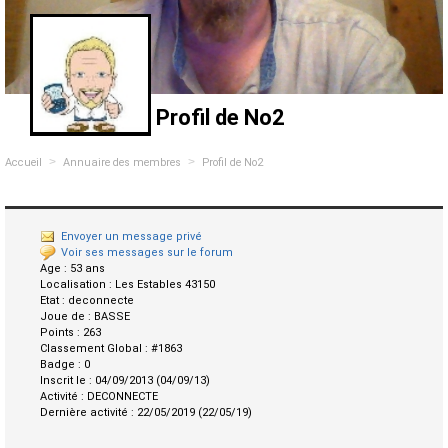
Profil de No2
>
>
Accueil
Annuaire des membres
Profil de No2
Envoyer un message privé
Voir ses messages sur le forum
Age :
53 ans
Localisation :
Les Estables 43150
Etat :
deconnecte
Joue de :
BASSE
Points :
263
Classement Global :
#1863
Badge :
0
Inscrit le :
04/09/2013 (04/09/13)
Activité :
DECONNECTE
Dernière activité :
22/05/2019 (22/05/19)