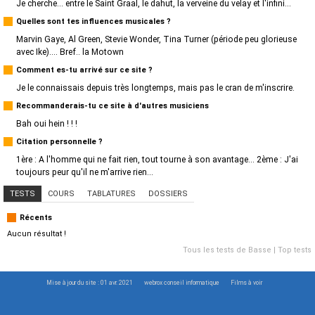
Je cherche... entre le Saint Graal, le dahut, la verveine du velay et l'infini...
Quelles sont tes influences musicales ?
Marvin Gaye, Al Green, Stevie Wonder, Tina Turner (période peu glorieuse
avec Ike).... Bref.. la Motown
Comment es-tu arrivé sur ce site ?
Je le connaissais depuis très longtemps, mais pas le cran de m'inscrire.
Recommanderais-tu ce site à d'autres musiciens
Bah oui hein ! ! !
Citation personnelle ?
1ère : A l'homme qui ne fait rien, tout tourne à son avantage... 2ème : J'ai
toujours peur qu'il ne m'arrive rien...
TESTS
COURS
TABLATURES
DOSSIERS
Récents
Aucun résultat !
Tous les tests de Basse
|
Top tests
Mise à jour du site : 01 avr. 2021
webrox conseil informatique
Films à voir