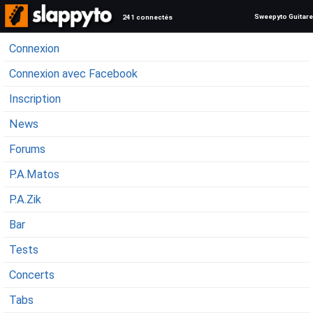
Sweepyto Guitare
241 connectés
Connexion
Connexion avec Facebook
Inscription
News
Forums
P.A.Matos
P.A.Zik
Bar
Tests
Concerts
Tabs