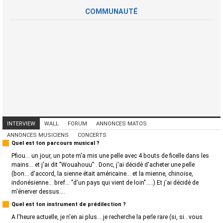
COMMUNAUTÉ
INTERVIEW
WALL
FORUM
ANNONCES MATOS
ANNONCES MUSICIENS
CONCERTS
Quel est ton parcours musical ?
Pfiou... un jour, un pote m'a mis une pelle avec 4 bouts de ficelle dans les
mains... et j'ai dit "Wouahouu" . Donc, j'ai décidé d'acheter une pelle
(bon... d'accord, la sienne était américaine... et la mienne, chinoise,
indonésienne... bref... "d'un pays qui vient de loin".....) Et j'ai décidé de
m'énerver dessus....
Quel est ton instrument de prédilection ?
A l'heure actuelle, je n'en ai plus....je recherche la perle rare (si, si.. vous