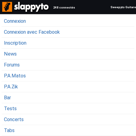
Sweepyto Guitare
248 connectés
Connexion
Connexion avec Facebook
Inscription
News
Forums
P.A.Matos
P.A.Zik
Bar
Tests
Concerts
Tabs