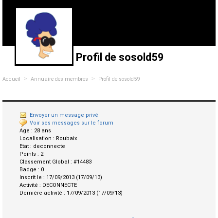
Profil de sosold59
>
>
Accueil
Annuaire des membres
Profil de sosold59
Envoyer un message privé
Voir ses messages sur le forum
Age :
28 ans
Localisation :
Roubaix
Etat :
deconnecte
Points :
2
Classement Global :
#14483
Badge :
0
Inscrit le :
17/09/2013 (17/09/13)
Activité :
DECONNECTE
Dernière activité :
17/09/2013 (17/09/13)