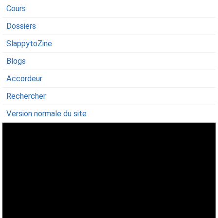
Cours
Dossiers
SlappytoZine
Blogs
Accordeur
Rechercher
Version normale du site