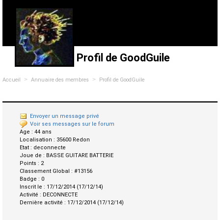
Profil de GoodGuile
>
>
Accueil
Annuaire des membres
Profil de GoodGuile
Envoyer un message privé
Voir ses messages sur le forum
Age :
44 ans
Localisation :
35600 Redon
Etat :
deconnecte
Joue de :
BASSE GUITARE BATTERIE
Points :
2
Classement Global :
#13156
Badge :
0
Inscrit le :
17/12/2014 (17/12/14)
Activité :
DECONNECTE
Dernière activité :
17/12/2014 (17/12/14)