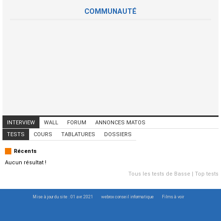
COMMUNAUTÉ
INTERVIEW
WALL
FORUM
ANNONCES MATOS
ANNONCES MUSICIENS
CONCERTS
TESTS
COURS
TABLATURES
DOSSIERS
Récents
Aucun résultat !
Tous les tests de Basse
|
Top tests
Mise à jour du site : 01 avr. 2021
webrox conseil informatique
Films à voir