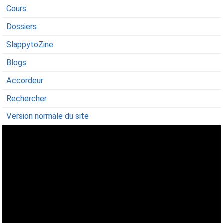
Cours
Dossiers
SlappytoZine
Blogs
Accordeur
Rechercher
Version normale du site