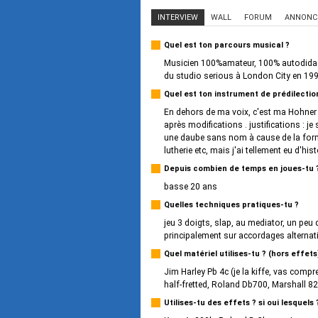
INTERVIEW
WALL
FORUM
ANNONC
Quel est ton parcours musical ?
Musicien 100%amateur, 100% autodidacte
du studio serious à London City en 1999
Quel est ton instrument de prédilectio
En dehors de ma voix, c'est ma Hohne
après modifications . justifications : j
une daube sans nom à cause de la form
lutherie etc, mais j'ai tellement eu d'his
Depuis combien de temps en joues-tu 
basse 20 ans
Quelles techniques pratiques-tu ?
jeu 3 doigts, slap, au mediator, un peu 
principalement sur accordages altern
Quel matériel utilises-tu ? (hors effets
Jim Harley Pb 4c (je la kiffe, vas comp
half-fretted, Roland Db700, Marshall 8
Utilises-tu des effets ? si oui lesquels 