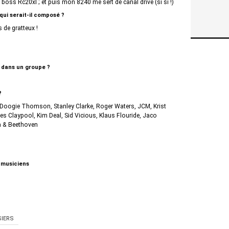
oss Rc20xl ; et puis mon 8240 me sert de canal drive (si si !)
 qui serait-il composé ?
s de gratteux !
t dans un groupe ?
?
Doogie Thomson, Stanley Clarke, Roger Waters, JCM, Krist
es Claypool, Kim Deal, Sid Vicious, Klaus Flouride, Jaco
a & Beethoven
 musiciens
IERS