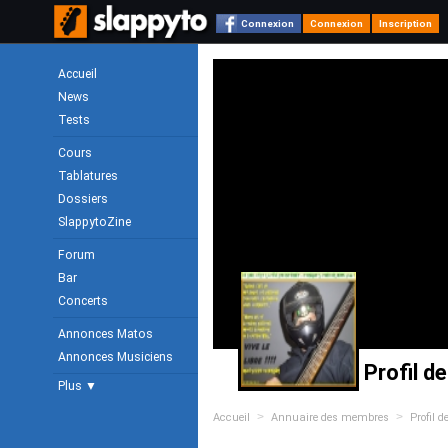
Connexion
Connexion
Inscription
Accueil
News
Tests
Cours
Tablatures
Dossiers
SlappytoZine
Forum
Bar
Concerts
Annonces Matos
Annonces Musiciens
Profil 
Plus ▼
>
>
Accueil
Annuaire des membres
Profil 