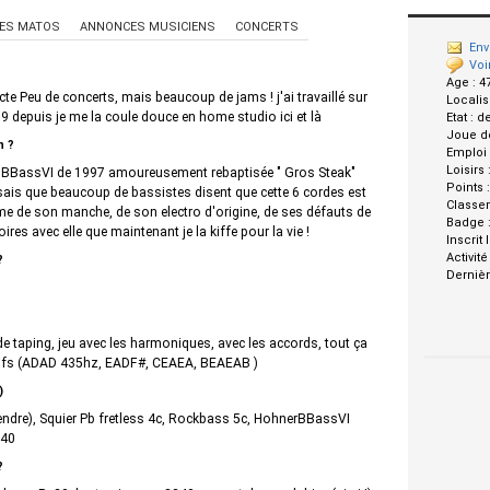
ES MATOS
ANNONCES MUSICIENS
CONCERTS
Env
Voi
Age :
4
 Peu de concerts, mais beaucoup de jams ! j'ai travaillé sur
Localis
 depuis je me la coule douce en home studio ici et là
Etat :
d
Joue d
n ?
Emploi
Loisirs 
r BBassVI de 1997 amoureusement rebaptisée " Gros Steak"
Points 
e sais que beaucoup de bassistes disent que cette 6 cordes est
Classe
e de son manche, de son electro d'origine, de ses défauts de
Badge 
toires avec elle que maintenant je la kiffe pour la vie !
Inscrit 
Activité
?
Dernièr
de taping, jeu avec les harmoniques, avec les accords, tout ça
atifs (ADAD 435hz, EADF#, CEAEA, BEAEAB )
)
rendre), Squier Pb fretless 4c, Rockbass 5c, HohnerBBassVI
240
?