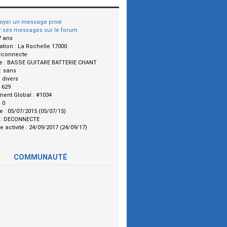
oyer un message privé
r ses messages sur le forum
7 ans
ation :
La Rochelle 17000
econnecte
e :
BASSE GUITARE BATTERIE CHANT
 :
sans
:
divers
:
629
ment Global :
#1034
:
0
le :
05/07/2015 (05/07/15)
 :
DECONNECTE
e activité :
24/09/2017 (24/09/17)
COMMUNAUTÉ