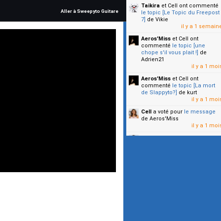
Taikira
et Cell
ont commenté
Aller à Sweepyto Guitare
le topic [Le Topic du Freepost
7]
de Vikie
il y a 1 semain
Aeros'Miss
et Cell
ont
commenté
le topic [une
chope s'il vous plait !]
de
Adrien21
il y a 1 moi
Aeros'Miss
et Cell
ont
commenté
le topic [La mort
de Slappyto?]
de kurt
il y a 1 moi
Cell
a voté pour
le message
de Aeros'Miss
il y a 1 moi
Cell
a voté pour
le message
de Malicia
il y a 1 moi
▼