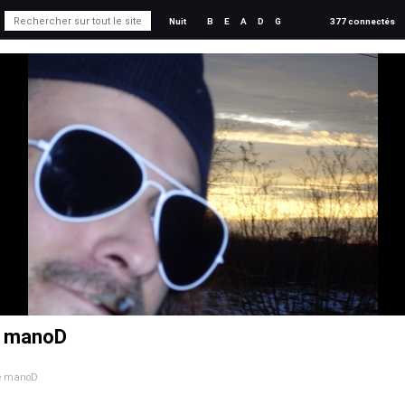
Nuit
B
E
A
D
G
377 connectés
de manoD
de manoD