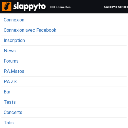
Sweepyto Guitare
303 connectés
Connexion
Connexion avec Facebook
Inscription
News
Forums
P.A.Matos
P.A.Zik
Bar
Tests
Concerts
Tabs