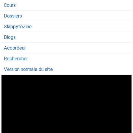
Cours
Dossiers
SlappytoZine
Blogs
Accordeur
Rechercher
Version normale du site