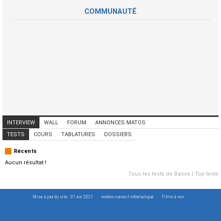
COMMUNAUTÉ
INTERVIEW
WALL
FORUM
ANNONCES MATOS
ANNONCES MUSICIENS
CONCERTS
TESTS
COURS
TABLATURES
DOSSIERS
Récents
Aucun résultat !
Tous les tests de Basse
|
Top tests
Mise à jour du site : 01 avr. 2021
webrox conseil informatique
Films à voir