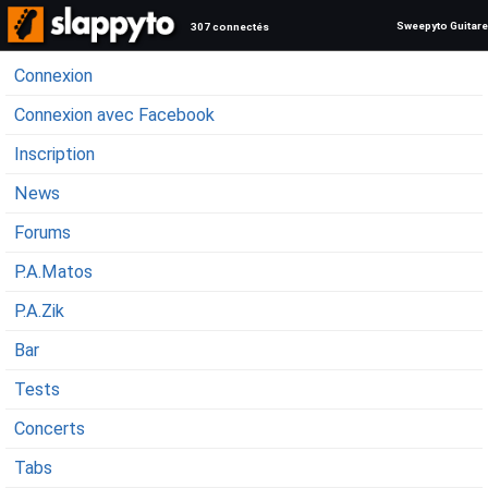
Sweepyto Guitare
307 connectés
Connexion
Connexion avec Facebook
Inscription
News
Forums
P.A.Matos
P.A.Zik
Bar
Tests
Concerts
Tabs