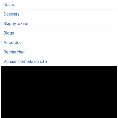
Cours
Dossiers
SlappytoZine
Blogs
Accordeur
Rechercher
Version normale du site