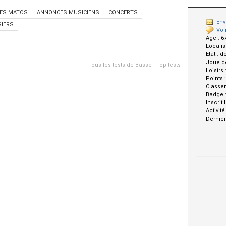
ES MATOS
ANNONCES MUSICIENS
CONCERTS
Env
IERS
Voi
Age :
6
Localis
Etat :
d
Joue d
Tous les tests de Basse
|
Top tests
Loisirs 
Points 
Classe
Badge 
Inscrit 
Activité
Dernièr