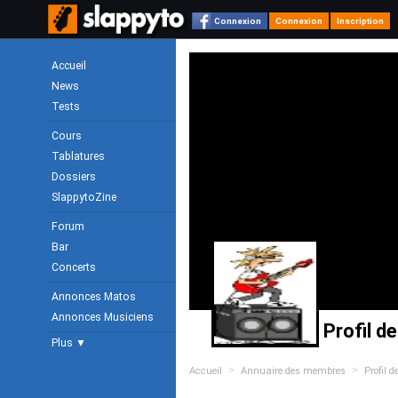
Connexion
Connexion
Inscription
Accueil
News
Tests
Cours
Tablatures
Dossiers
SlappytoZine
Forum
Bar
Concerts
Annonces Matos
Annonces Musiciens
Profil d
Plus ▼
>
>
Accueil
Annuaire des membres
Profil 