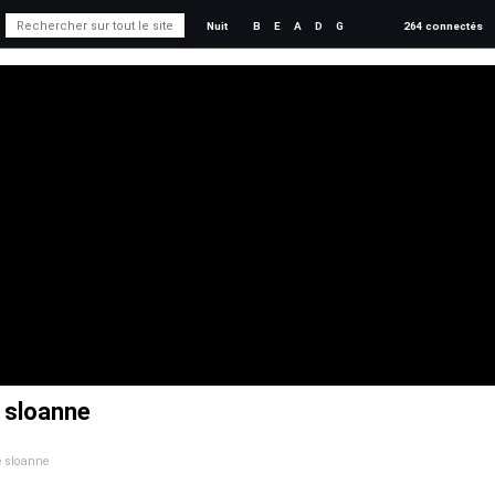
Nuit
B
E
A
D
G
264 connectés
e sloanne
de sloanne