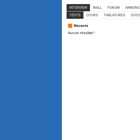
INTERVIEW
WALL
FORUM
ANNONC
TESTS
COURS
TABLATURES
DOSS
Récents
Aucun résultat !