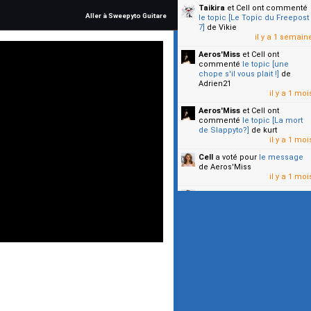
Taikira
et Cell
ont commenté
Aller à Sweepyto Guitare
le topic [Le Topic du Freepost
7]
de Vikie
il y a 1 semain
Aeros'Miss
et Cell
ont
commenté
le topic [une
chope s'il vous plait !]
de
Adrien21
il y a 1 moi
Aeros'Miss
et Cell
ont
commenté
le topic [La mort
de Slappyto?]
de kurt
il y a 1 moi
Cell
a voté pour
le message
de Aeros'Miss
il y a 1 moi
Cell
a voté pour
le message
de Malicia
il y a 1 moi
▼