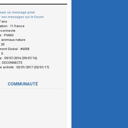
oyer un message privé
r ses messages sur le forum
7 ans
ation :
11 france
econnecte
e :
PIANO
:
animaux nature
:
20
ment Global :
#6058
:
0
le :
09/07/2016 (09/07/16)
 :
DECONNECTE
e activité :
02/01/2017 (02/01/17)
COMMUNAUTÉ