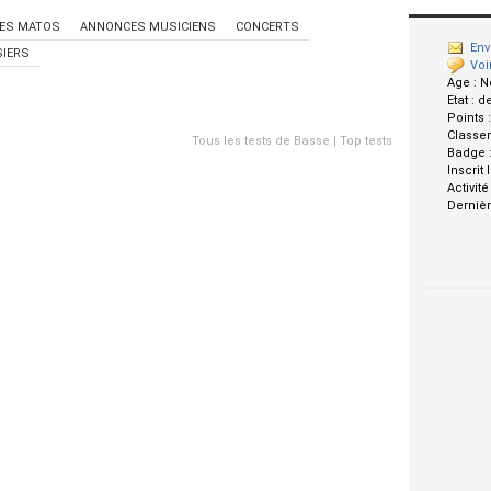
ES MATOS
ANNONCES MUSICIENS
CONCERTS
Env
IERS
Voi
Age :
N
Etat :
d
Points 
Classe
Tous les tests de Basse
|
Top tests
Badge 
Inscrit 
Activité
Dernièr