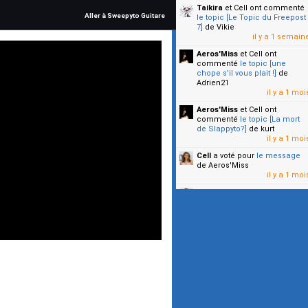
Taikira
et Cell
ont commenté
Aller à Sweepyto Guitare
le topic [Le Topic du Freepost
7]
de Vikie
il y a 1 semain
Aeros'Miss
et Cell
ont
commenté
le topic [une
chope s'il vous plait !]
de
Adrien21
il y a 1 moi
Aeros'Miss
et Cell
ont
commenté
le topic [La mort
de Slappyto?]
de kurt
il y a 1 moi
Cell
a voté pour
le message
de Aeros'Miss
il y a 1 moi
Cell
a voté pour
le message
de Malicia
il y a 1 moi
▼