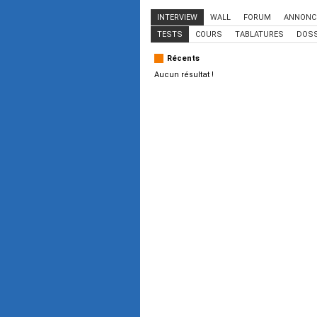
INTERVIEW
WALL
FORUM
ANNONC
TESTS
COURS
TABLATURES
DOSS
Récents
Aucun résultat !