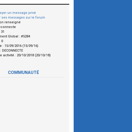
oyer un message privé
r ses messages sur le forum
on renseigné
econnecte
:
31
ment Global :
#5284
:
0
le :
15/09/2016 (15/09/16)
 :
DECONNECTE
e activité :
20/10/2018 (20/10/18)
COMMUNAUTÉ