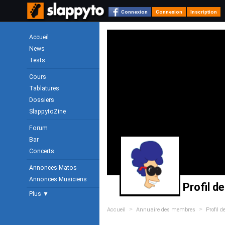
Connexion
Connexion
Inscription
Accueil
News
Tests
Cours
Tablatures
Dossiers
SlappytoZine
Forum
Bar
Concerts
Annonces Matos
Annonces Musiciens
Profil d
Plus ▼
>
>
Accueil
Annuaire des membres
Profil d