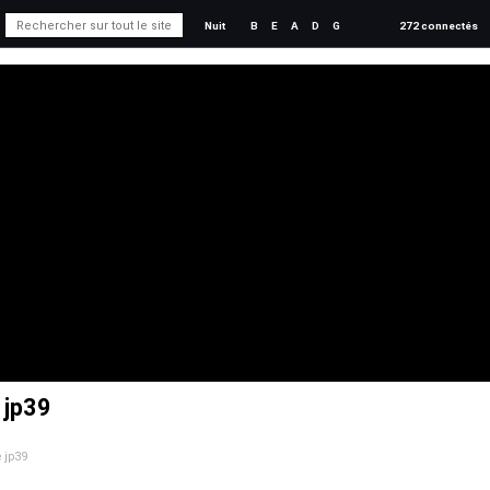
Nuit
B
E
A
D
G
272 connectés
e jp39
e jp39