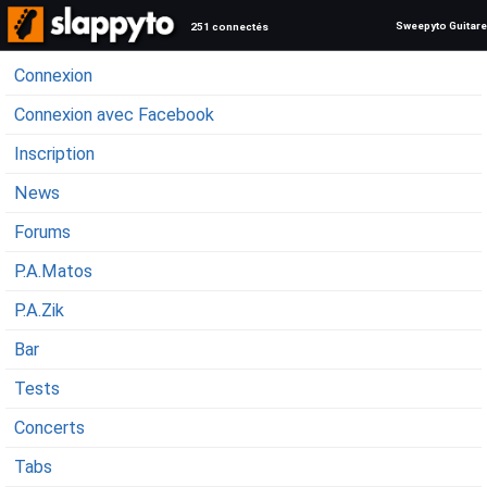
Sweepyto Guitare
251 connectés
Connexion
Connexion avec Facebook
Inscription
News
Forums
P.A.Matos
P.A.Zik
Bar
Tests
Concerts
Tabs