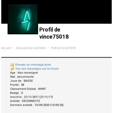
Profil de
vince75018
>
>
Accueil
Annuaire des membres
Profil de vince75018
Envoyer un message privé
Voir ses messages sur le forum
Age :
Non renseigné
Etat :
deconnecte
Joue de :
BASSE
Points :
38
Classement Global :
#4947
Badge :
0
Inscrit le :
21/11/2017 (21/11/17)
Activité :
DECONNECTE
Dernière activité :
15/09/2020 (15/09/20)