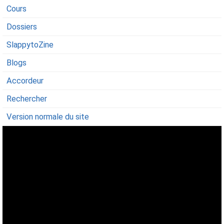
Cours
Dossiers
SlappytoZine
Blogs
Accordeur
Rechercher
Version normale du site