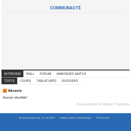
COMMUNAUTÉ
INTERVIEW
WALL
FORUM
ANNONCES MATOS
ANNONCES MUSICIENS
CONCERTS
TESTS
COURS
TABLATURES
DOSSIERS
Récents
Aucun résultat !
Tous les tests de Basse
|
Top tests
Mise à jour du site : 01 avr. 2021
webrox conseil informatique
Films à voir