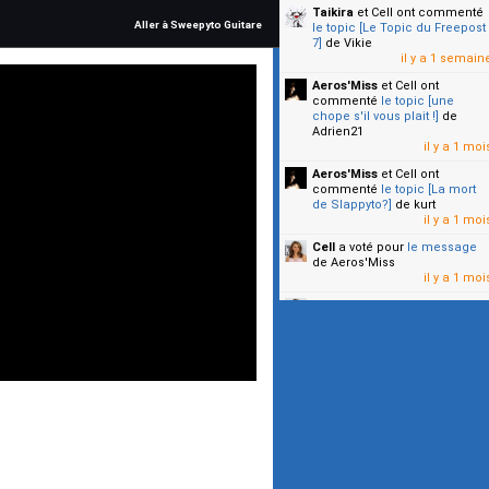
Taikira
et Cell
ont commenté
Aller à Sweepyto Guitare
le topic [Le Topic du Freepost
7]
de Vikie
il y a 1 semain
Aeros'Miss
et Cell
ont
commenté
le topic [une
chope s'il vous plait !]
de
Adrien21
il y a 1 moi
Aeros'Miss
et Cell
ont
commenté
le topic [La mort
de Slappyto?]
de kurt
il y a 1 moi
Cell
a voté pour
le message
de Aeros'Miss
il y a 1 moi
Cell
a voté pour
le message
de Malicia
il y a 1 moi
▼