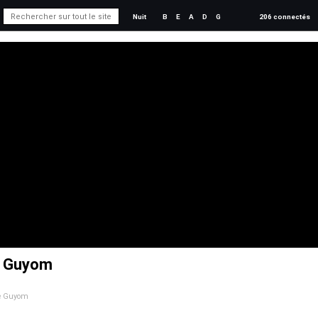
Nuit
B
E
A
D
G
206 connectés
de Guyom
de Guyom