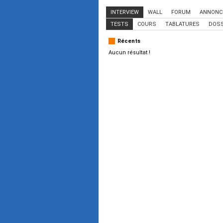
INTERVIEW
WALL
FORUM
ANNONC
TESTS
COURS
TABLATURES
DOSS
Récents
Aucun résultat !