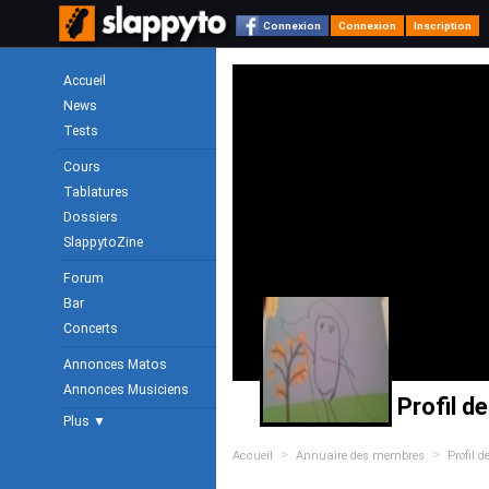
Connexion
Connexion
Inscription
Accueil
News
Tests
Cours
Tablatures
Dossiers
SlappytoZine
Forum
Bar
Concerts
Annonces Matos
Annonces Musiciens
Profil 
Plus ▼
>
>
Accueil
Annuaire des membres
Profil 