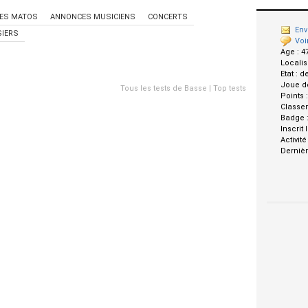
ES MATOS
ANNONCES MUSICIENS
CONCERTS
Env
IERS
Voi
Age :
4
Localis
Etat :
d
Joue d
Tous les tests de Basse
|
Top tests
Points 
Classe
Badge 
Inscrit 
Activité
Dernièr