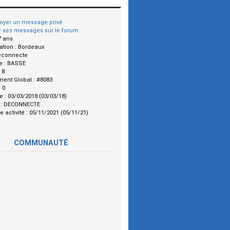
oyer un message privé
r ses messages sur le forum
7 ans
ation :
Bordeaux
econnecte
e :
BASSE
:
8
ment Global :
#8083
:
0
le :
03/03/2018 (03/03/18)
 :
DECONNECTE
e activité :
05/11/2021 (05/11/21)
COMMUNAUTÉ