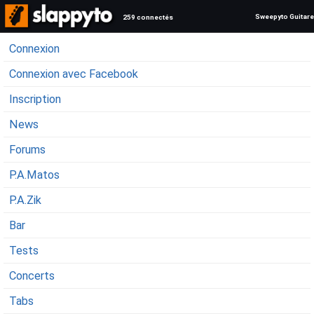
Sweepyto Guitare
259 connectés
Connexion
Connexion avec Facebook
Inscription
News
Forums
P.A.Matos
P.A.Zik
Bar
Tests
Concerts
Tabs