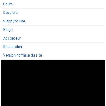
Cours
Dossiers
SlappytoZine
Blogs
Accordeur
Rechercher
Version normale du site