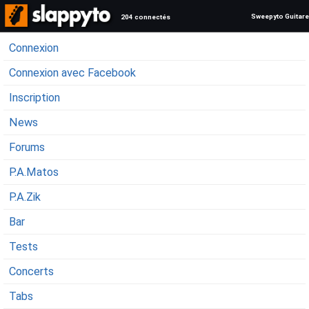
Sweepyto Guitare
204 connectés
Connexion
Connexion avec Facebook
Inscription
News
Forums
P.A.Matos
P.A.Zik
Bar
Tests
Concerts
Tabs