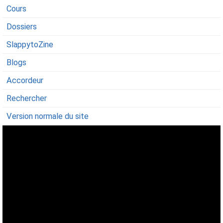
Cours
Dossiers
SlappytoZine
Blogs
Accordeur
Rechercher
Version normale du site