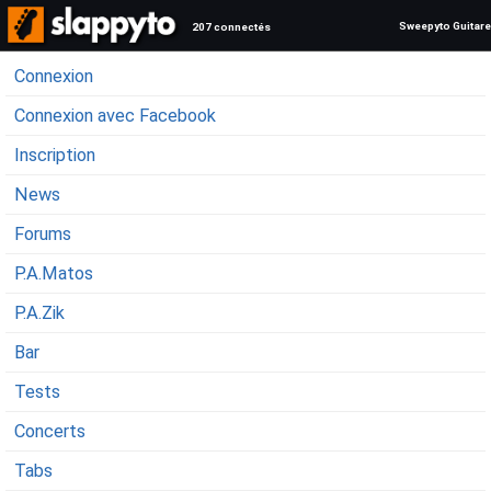
Sweepyto Guitare
207 connectés
Connexion
Connexion avec Facebook
Inscription
News
Forums
P.A.Matos
P.A.Zik
Bar
Tests
Concerts
Tabs