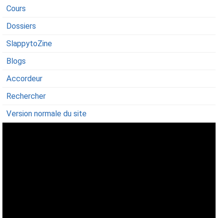
Cours
Dossiers
SlappytoZine
Blogs
Accordeur
Rechercher
Version normale du site