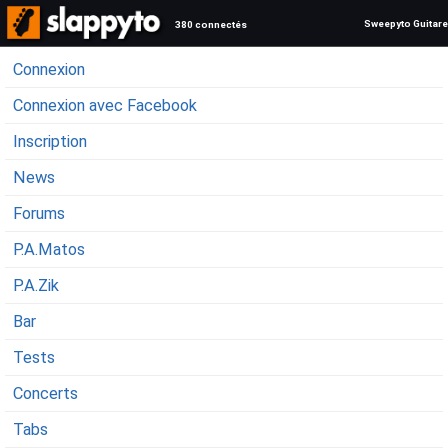
Sweepyto Guitare
380 connectés
Connexion
Connexion avec Facebook
Inscription
News
Forums
P.A.Matos
P.A.Zik
Bar
Tests
Concerts
Tabs