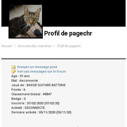
Profil de pagechr
>
>
Accueil
Annuaire des membres
Profil de pagechr
Envoyer un message privé
Voir ses messages sur le forum
Age :
51 ans
Etat :
deconnecte
Joue de :
BASSE GUITARE BATTERIE
Points :
6
Classement Global :
#8847
Badge :
0
Inscrit le :
07/02/2020 (07/02/20)
Activité :
DECONNECTE
Dernière activité :
05/11/2020 (05/11/20)