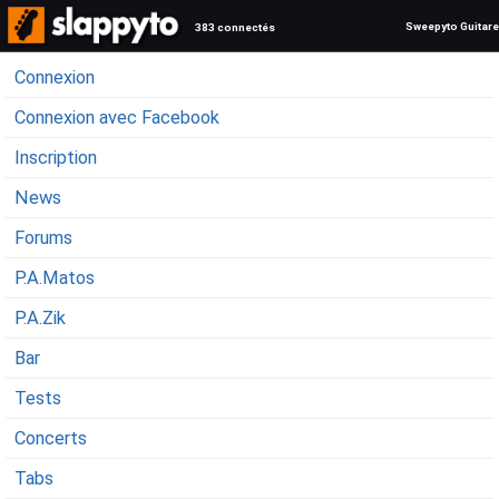
Sweepyto Guitare
383 connectés
Connexion
Connexion avec Facebook
Inscription
News
Forums
P.A.Matos
P.A.Zik
Bar
Tests
Concerts
Tabs