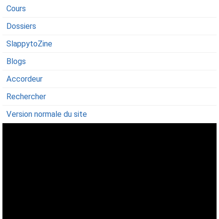
Cours
Dossiers
SlappytoZine
Blogs
Accordeur
Rechercher
Version normale du site