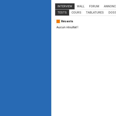
INTERVIEW
WALL
FORUM
ANNONC
TESTS
COURS
TABLATURES
DOSS
Récents
Aucun résultat !