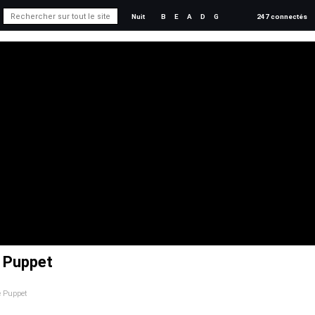
Nuit
B
E
A
D
G
247 connectés
e Puppet
e Puppet