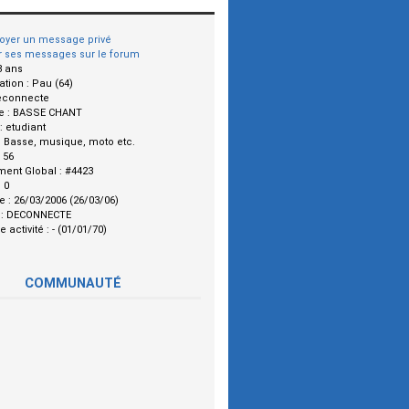
oyer un message privé
r ses messages sur le forum
8 ans
ation :
Pau (64)
econnecte
e :
BASSE CHANT
 :
etudiant
:
Basse, musique, moto etc.
:
56
ment Global :
#4423
:
0
le :
26/03/2006 (26/03/06)
 :
DECONNECTE
e activité :
- (01/01/70)
COMMUNAUTÉ