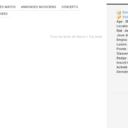
ES MATOS
ANNONCES MUSICIENS
CONCERTS
Env
IERS
Voi
Age :
3
Localis
Etat :
d
Joue d
Tous les tests de Basse
|
Top tests
Emploi
Loisirs 
Points 
Classe
Badge 
Inscrit 
Activité
Dernièr