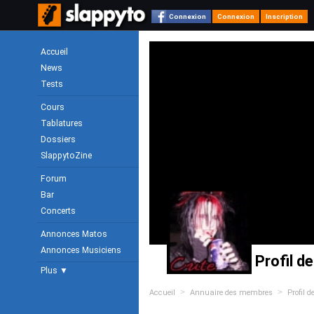
Connexion
Connexion
Inscription
Accueil
News
Tests
Cours
Tablatures
Dossiers
SlappytoZine
Forum
Bar
Concerts
Annonces Matos
Annonces Musiciens
Profil d
Plus ▼
>
>
Accueil
Annuaire des membres
Profil d