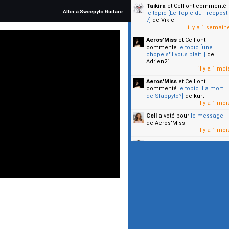
Taikira
et Cell
ont commenté
Aller à Sweepyto Guitare
le topic [Le Topic du Freepost
7]
de Vikie
il y a 1 semain
Aeros'Miss
et Cell
ont
commenté
le topic [une
chope s'il vous plait !]
de
Adrien21
il y a 1 moi
Aeros'Miss
et Cell
ont
commenté
le topic [La mort
de Slappyto?]
de kurt
il y a 1 moi
Cell
a voté pour
le message
de Aeros'Miss
il y a 1 moi
Cell
a voté pour
le message
de Malicia
il y a 1 moi
▼