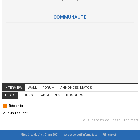
COMMUNAUTÉ
INTERVIEW
WALL
FORUM
ANNONCES MATOS
ANNONCES MUSICIENS
CONCERTS
TESTS
COURS
TABLATURES
DOSSIERS
Récents
Aucun résultat !
Tous les tests de Basse
|
Top tests
Mise à jour du site : 01 avr. 2021
webrox conseil informatique
Films à voir