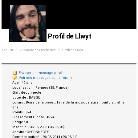
Profil de Llwyt
>
>
Accueil
Annuaire des membres
Profil de Llwyt
Envoyer un message privé
Voir ses messages sur le forum
Age :
40 ans
Localisation :
Rennes (35, France)
Etat :
deconnecte
Joue de :
BASSE
Loisirs :
Boire de la bière... faire de la musique aussi (parfois... ah ah...
ah).
Points :
924
Classement Global :
#774
Badge :
0
Inscrit le :
26/03/2006 (26/03/06)
Activité :
DECONNECTE
Dernière activité :
29/05/2014 (29/05/14)