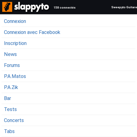
Sweepyto Guitare
158 connectés
Connexion
Connexion avec Facebook
Inscription
News
Forums
P.A.Matos
P.A.Zik
Bar
Tests
Concerts
Tabs