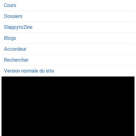
Cours
Dossiers
SlappytoZine
Blogs
Accordeur
Rechercher
Version normale du site