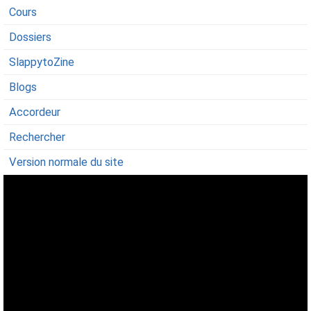
Cours
Dossiers
SlappytoZine
Blogs
Accordeur
Rechercher
Version normale du site