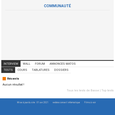
COMMUNAUTÉ
INTERVIEW
WALL
FORUM
ANNONCES MATOS
ANNONCES MUSICIENS
CONCERTS
TESTS
COURS
TABLATURES
DOSSIERS
Récents
Aucun résultat !
Tous les tests de Basse
|
Top tests
Mise à jour du site : 01 avr. 2021
webrox conseil informatique
Films à voir