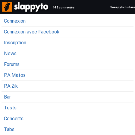
Sweepyto Guitare
142 connectés
Connexion
Connexion avec Facebook
Inscription
News
Forums
P.A.Matos
P.A.Zik
Bar
Tests
Concerts
Tabs