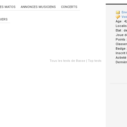
ES MATOS
ANNONCES MUSICIENS
CONCERTS
Env
Voi
IERS
Age :
4
Localis
Etat :
d
Joue d
Points 
Classe
Badge 
Inscrit 
Activité
Tous les tests de Basse
|
Top tests
Dernièr