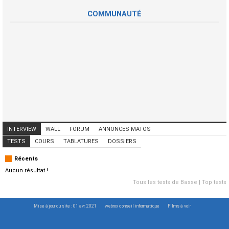
COMMUNAUTÉ
INTERVIEW
WALL
FORUM
ANNONCES MATOS
ANNONCES MUSICIENS
CONCERTS
TESTS
COURS
TABLATURES
DOSSIERS
Récents
Aucun résultat !
Tous les tests de Basse
|
Top tests
Mise à jour du site : 01 avr. 2021
webrox conseil informatique
Films à voir