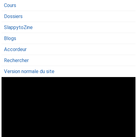
Cours
Dossiers
SlappytoZine
Blogs
Accordeur
Rechercher
Version normale du site