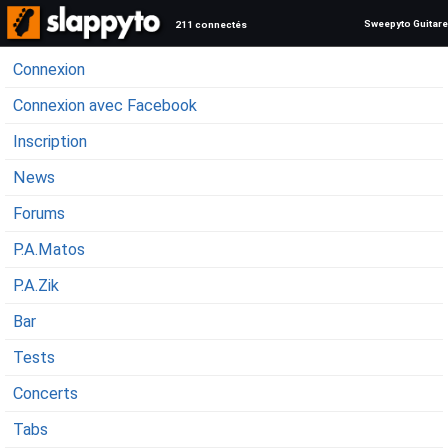
Sweepyto Guitare
211 connectés
Connexion
Connexion avec Facebook
Inscription
News
Forums
P.A.Matos
P.A.Zik
Bar
Tests
Concerts
Tabs