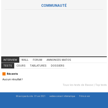
COMMUNAUTÉ
INTERVIEW
WALL
FORUM
ANNONCES MATOS
ANNONCES MUSICIENS
CONCERTS
TESTS
COURS
TABLATURES
DOSSIERS
Récents
Aucun résultat !
Tous les tests de Basse
|
Top tests
Mise à jour du site : 01 avr. 2021
webrox conseil informatique
Films à voir