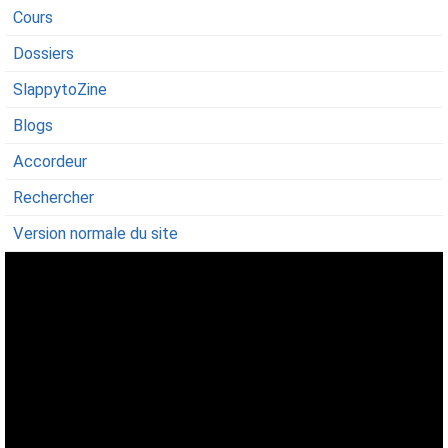
Cours
Dossiers
SlappytoZine
Blogs
Accordeur
Rechercher
Version normale du site