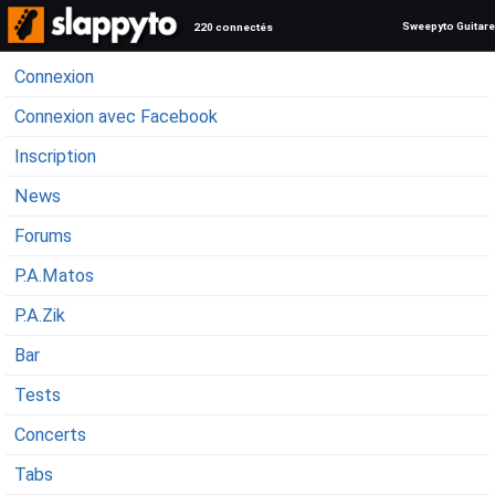
Sweepyto Guitare
220 connectés
Connexion
Connexion avec Facebook
Inscription
News
Forums
P.A.Matos
P.A.Zik
Bar
Tests
Concerts
Tabs