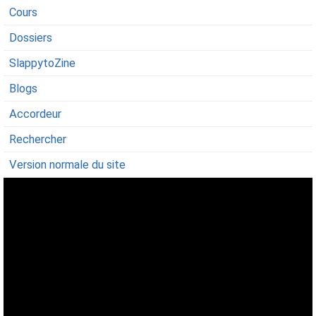
Cours
Dossiers
SlappytoZine
Blogs
Accordeur
Rechercher
Version normale du site