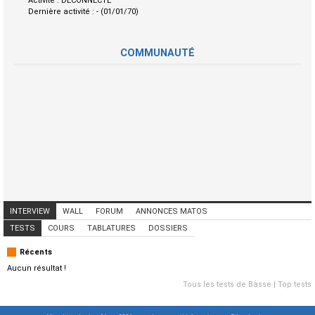
Activité :
DECONNECTE
Dernière activité :
- (01/01/70)
COMMUNAUTÉ
INTERVIEW
WALL
FORUM
ANNONCES MATOS
ANNONCES MUSICIENS
CONCERTS
TESTS
COURS
TABLATURES
DOSSIERS
Récents
Aucun résultat !
Tous les tests de Basse
|
Top tests