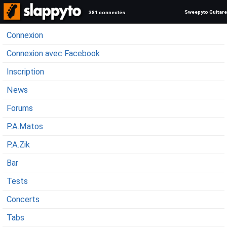
Sweepyto Guitare
381 connectés
Connexion
Connexion avec Facebook
Inscription
News
Forums
P.A.Matos
P.A.Zik
Bar
Tests
Concerts
Tabs