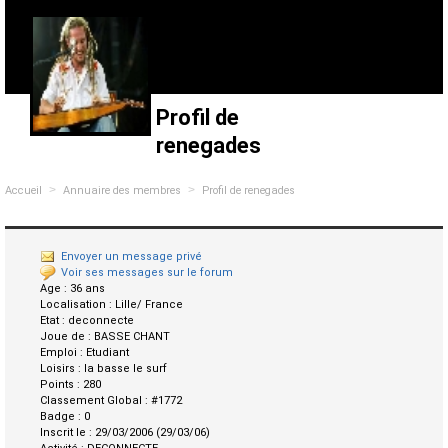
Profil de
renegades
>
>
Accueil
Annuaire des membres
Profil de renegades
Envoyer un message privé
Voir ses messages sur le forum
Age :
36 ans
Localisation :
Lille/ France
Etat :
deconnecte
Joue de :
BASSE CHANT
Emploi :
Etudiant
Loisirs :
la basse le surf
Points :
280
Classement Global :
#1772
Badge :
0
Inscrit le :
29/03/2006 (29/03/06)