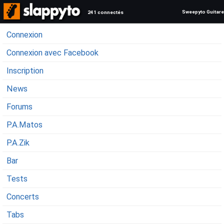
Sweepyto Guitare
241 connectés
Connexion
Connexion avec Facebook
Inscription
News
Forums
P.A.Matos
P.A.Zik
Bar
Tests
Concerts
Tabs