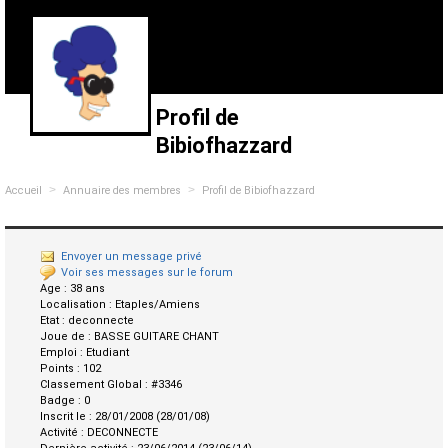
Profil de
Bibiofhazzard
>
>
Accueil
Annuaire des membres
Profil de Bibiofhazzard
Envoyer un message privé
Voir ses messages sur le forum
Age :
38 ans
Localisation :
Etaples/Amiens
Etat :
deconnecte
Joue de :
BASSE GUITARE CHANT
Emploi :
Etudiant
Points :
102
Classement Global :
#3346
Badge :
0
Inscrit le :
28/01/2008 (28/01/08)
Activité :
DECONNECTE