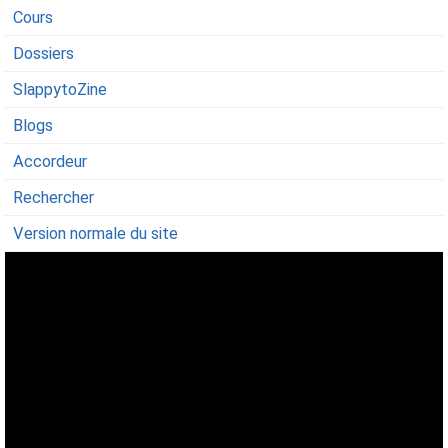
Cours
Dossiers
SlappytoZine
Blogs
Accordeur
Rechercher
Version normale du site