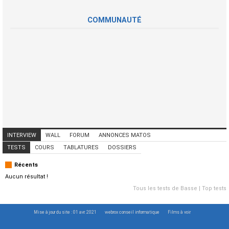
COMMUNAUTÉ
INTERVIEW
WALL
FORUM
ANNONCES MATOS
ANNONCES MUSICIENS
CONCERTS
TESTS
COURS
TABLATURES
DOSSIERS
Récents
Aucun résultat !
Tous les tests de Basse
|
Top tests
Mise à jour du site : 01 avr. 2021
webrox conseil informatique
Films à voir