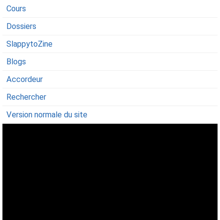
Cours
Dossiers
SlappytoZine
Blogs
Accordeur
Rechercher
Version normale du site