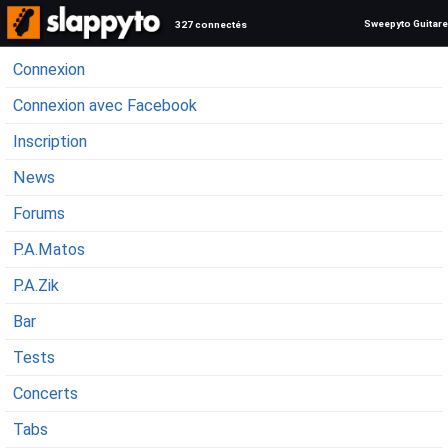
Sweepyto Guitare
327 connectés
Connexion
Connexion avec Facebook
Inscription
News
Forums
P.A.Matos
P.A.Zik
Bar
Tests
Concerts
Tabs