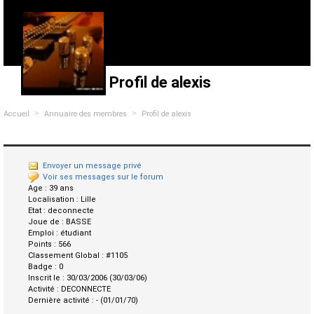
Profil de alexis
>
>
Accueil
Annuaire des membres
Profil de alexis
Envoyer un message privé
Voir ses messages sur le forum
Age :
39 ans
Localisation :
Lille
Etat :
deconnecte
Joue de :
BASSE
Emploi :
étudiant
Points :
566
Classement Global :
#1105
Badge :
0
Inscrit le :
30/03/2006 (30/03/06)
Activité :
DECONNECTE
Dernière activité :
- (01/01/70)