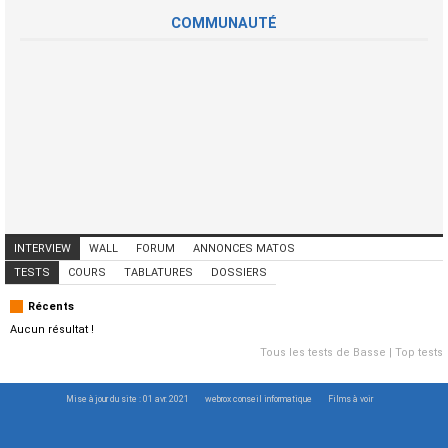
COMMUNAUTÉ
INTERVIEW
WALL
FORUM
ANNONCES MATOS
ANNONCES MUSICIENS
CONCERTS
TESTS
COURS
TABLATURES
DOSSIERS
Récents
Aucun résultat !
Tous les tests de Basse
|
Top tests
Mise à jour du site : 01 avr. 2021
webrox conseil informatique
Films à voir