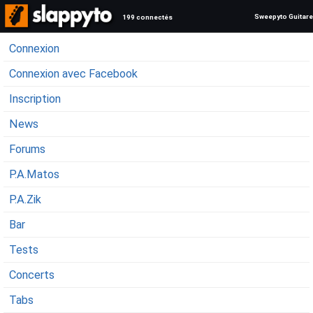
Sweepyto Guitare
199 connectés
Connexion
Connexion avec Facebook
Inscription
News
Forums
P.A.Matos
P.A.Zik
Bar
Tests
Concerts
Tabs