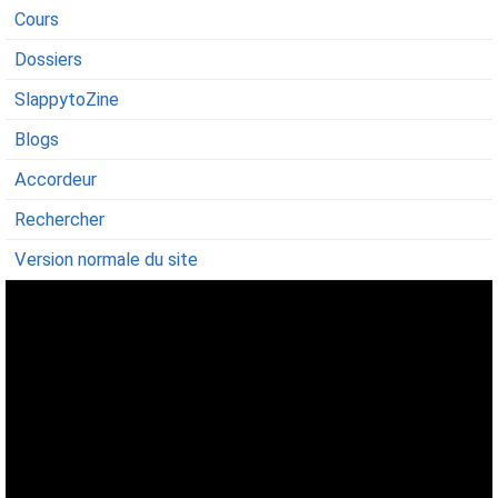
Cours
Dossiers
SlappytoZine
Blogs
Accordeur
Rechercher
Version normale du site