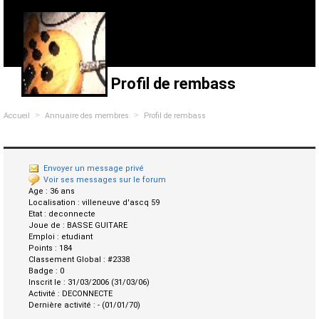
Profil de rembass
>
>
Accueil
Annuaire des membres
Profil de rembass
Envoyer un message privé
Voir ses messages sur le forum
Age :
36 ans
Localisation :
villeneuve d'ascq 59
Etat :
deconnecte
Joue de :
BASSE GUITARE
Emploi :
etudiant
Points :
184
Classement Global :
#2338
Badge :
0
Inscrit le :
31/03/2006 (31/03/06)
Activité :
DECONNECTE
Dernière activité :
- (01/01/70)