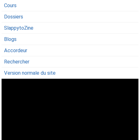
Cours
Dossiers
SlappytoZine
Blogs
Accordeur
Rechercher
Version normale du site