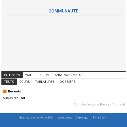
COMMUNAUTÉ
INTERVIEW
WALL
FORUM
ANNONCES MATOS
ANNONCES MUSICIENS
CONCERTS
TESTS
COURS
TABLATURES
DOSSIERS
Récents
Aucun résultat !
Tous les tests de Basse
|
Top tests
Mise à jour du site : 01 avr. 2021
webrox conseil informatique
Films à voir