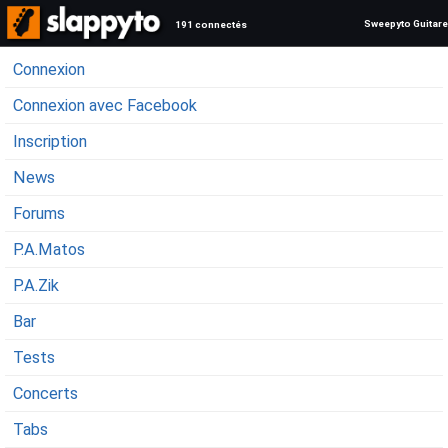
Sweepyto Guitare
191 connectés
Connexion
Connexion avec Facebook
Inscription
News
Forums
P.A.Matos
P.A.Zik
Bar
Tests
Concerts
Tabs