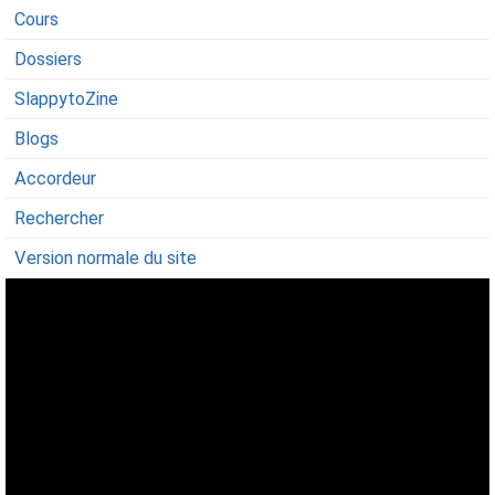
Cours
Dossiers
SlappytoZine
Blogs
Accordeur
Rechercher
Version normale du site