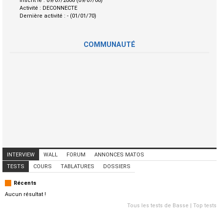
Inscrit le :
09/07/2008 (09/07/08)
Activité :
DECONNECTE
Dernière activité :
- (01/01/70)
COMMUNAUTÉ
INTERVIEW
WALL
FORUM
ANNONCES MATOS
ANNONCES MUSICIENS
CONCERTS
TESTS
COURS
TABLATURES
DOSSIERS
Récents
Aucun résultat !
Tous les tests de Basse
|
Top tests