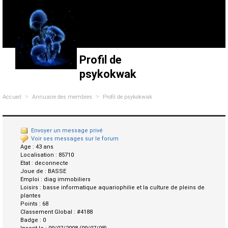
Profil de
psykokwak
>
>
Accueil
Annuaire des membres
Profil de psykokwak
Envoyer un message privé
Voir ses messages sur le forum
Age :
43 ans
Localisation :
85710
Etat :
deconnecte
Joue de :
BASSE
Emploi :
diag immobiliers
Loisirs :
basse informatique aquariophilie et la culture de pleins de
plantes
Points :
68
Classement Global :
#4188
Badge :
0