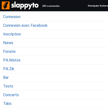
Sweepyto Guitare
259 connectés
Connexion
Connexion avec Facebook
Inscription
News
Forums
P.A.Matos
P.A.Zik
Bar
Tests
Concerts
Tabs