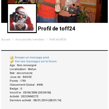
Profil de toff24
>
>
Accueil
Annuaire des membres
Profil de toff24
Envoyer un message privé
Voir ses messages sur le forum
Age :
Non renseigné
Localisation :
Melun
Etat :
deconnecte
Joue de :
BASSE
Points :
1781
Classement Global :
#496
Badge :
0
Inscrit le :
03/04/2006 (03/04/06)
Activité :
DECONNECTE
Dernière activité :
08/01/2014 (08/01/14)