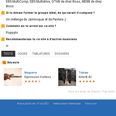
EBS MultiComp, EBS Multidrive, GT6B de chez Boss, ME8B de chez
Boss
Si tu devais former le groupe idéal, de qui serait-il composé ?
Un mélange de Jamiroquai et de Pantera ;)
Comment es-tu arrivé sur ce site ?
Poppyto
Recommanderais-tu ce site à d'autres musiciens
vi
TESTS
COURS
TABLATURES
DOSSIERS
Récents
Noguera
Tobias
Expression Fretless ...
KillerB 4C
★
★
★
★
★
★
★
★
★
★
Tous les tests de Basse
|
Top tests
Mise à jour du site : 01 avr. 2021
webrox conseil informatique
Films à voir