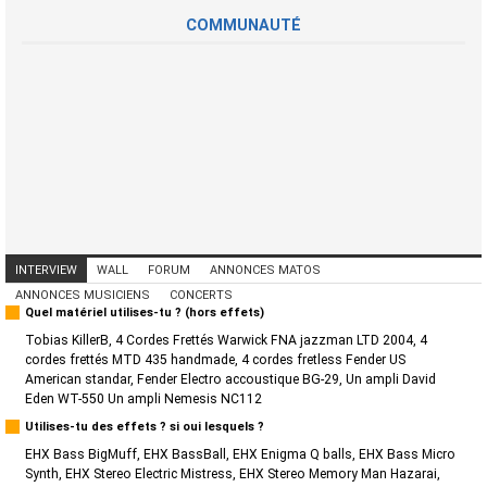
COMMUNAUTÉ
INTERVIEW
WALL
FORUM
ANNONCES MATOS
ANNONCES MUSICIENS
CONCERTS
Quel matériel utilises-tu ? (hors effets)
Tobias KillerB, 4 Cordes Frettés Warwick FNA jazzman LTD 2004, 4
cordes frettés MTD 435 handmade, 4 cordes fretless Fender US
American standar, Fender Electro accoustique BG-29, Un ampli David
Eden WT-550 Un ampli Nemesis NC112
Utilises-tu des effets ? si oui lesquels ?
EHX Bass BigMuff, EHX BassBall, EHX Enigma Q balls, EHX Bass Micro
Synth, EHX Stereo Electric Mistress, EHX Stereo Memory Man Hazarai,