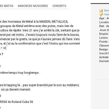
ES MATOS
ANNONCES MUSICIENS
CONCERTS
Env
Voi
Age :
4
sur des morceaux de Metal à la MAIDEN, METALLICA,
Localis
s groupes de Metal extrême avec des potes, mais rien de
Etat :
d
Joue d
dios de répète. Vers 21 ans j'ai arrêté la zik, sentant que je
Emploi
essé par cet instru. J'avais toujours voulu faire de la basse,
Loisirs 
encer par la gratte, ce que je n'aurais jamais dû faire. Vers
Points 
, et j'ai eu la confirmation que c'est l'instru qui me convient
Classe
 ! :o)
Badge 
Inscrit 
n ?
Activité
Dernièr
?
 même temps trop longtemps.
osse le tapping là... pas super branché par le son au médiator,
où ça devient marrant.
)
 SR500 4c Roland Cube 30
?