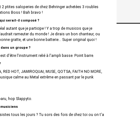
2 ptites saloperies de chez Behringer achetées 3 roubles
ations Boss ! Bah bravo !
 qui serait-il composé ?
al autant que je participe ! Y a trop de musicos que je
l faudrait rameuter du monde ! Je dirais un bon chanteur, ou
ne gratte, et une bonne batterie... Super original quoi !
t dans un groupe ?
'est d'être l'instrument relié à l'ampli basse. Point barre.
?
LICA, RED HOT, JAMIROQUAI, MUSE, QOTSA, FAITH NO MORE,
sique calme au Metal extrême en passant par le punk
aru, hop Slappyto.
 musiciens
istes tous les jours ? Tu sors des fois de chez toi ou on t'a