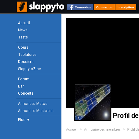
Connexion
Connexion
Inscription
Accueil
News
Tests
Cours
Tablatures
Dossiers
SlappytoZine
Forum
Bar
Concerts
Annonces Matos
Annonces Musiciens
Profil d
Plus ▼
>
>
Accueil
Annuaire des membres
Profil 