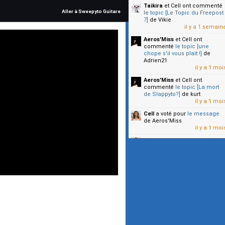
Taikira
et Cell
ont commenté
Aller à Sweepyto Guitare
le topic [Le Topic du Freepost
7]
de Vikie
il y a 1 semain
Aeros'Miss
et Cell
ont
commenté
le topic [une
chope s'il vous plait !]
de
Adrien21
il y a 1 moi
Aeros'Miss
et Cell
ont
commenté
le topic [La mort
de Slappyto?]
de kurt
il y a 1 moi
Cell
a voté pour
le message
de Aeros'Miss
il y a 1 moi
Cell
a voté pour
le message
de Malicia
il y a 1 moi
▼