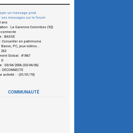
oyer un message privé
r ses messages sur le forum
4 ans
ation :
La Garenne-Colombes (92)
econnecte
e :
BASSE
 :
Conseiller en patrimoine
:
Basse, PC, jeux vidéos...
:
262
ment Global :
#1867
:
0
le :
03/04/2006 (03/04/06)
 :
DECONNECTE
e activité :
- (01/01/70)
COMMUNAUTÉ