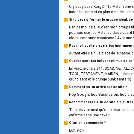
Cry baby bass Korg DT10 Metal zone Et 
indonésiennes et en plus c'est des imit
Si tu devais former le groupe idéal, de
Ben de moi déjà, si c'est mon groupe idé
pourrais citer, du Metal au classique, i
alors une bonne chanteuse ? Avec une bon
Pour toi, quelle place a ton instrumen
Autant être clair : la place de la basse, c
Quelles sont tes influences musicales 
En vrac, je dirais 311, SOAD, METAL
TOOL, TESTAMENT, MAIDEN,... de la mu
grungisant et le grunge punkisant ! :o)
Comment es-tu arrivé sur ce site ?
Hop Google, hop Bassfusion, hop disp
Recommanderais-tu ce site à d'autres
Tu crois vraiment qu'on croise des bass
enfermé dans une cave ?
Citation personnelle ?
Euh, non.