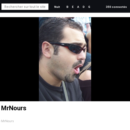
Nuit
B
E
A
D
G
350 connectés
e MrNours
de MrNours