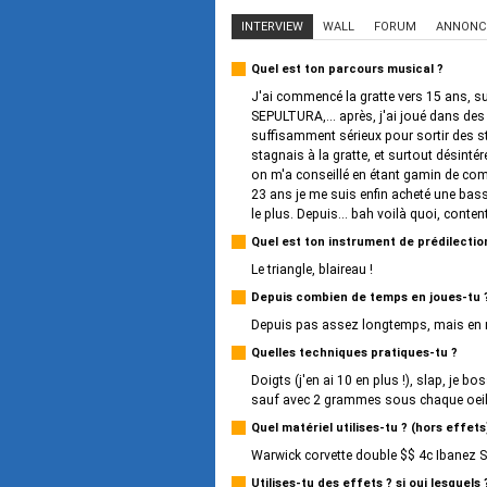
INTERVIEW
WALL
FORUM
ANNONC
Quel est ton parcours musical ?
J'ai commencé la gratte vers 15 ans, 
SEPULTURA,... après, j'ai joué dans de
suffisamment sérieux pour sortir des stu
stagnais à la gratte, et surtout désintér
on m'a conseillé en étant gamin de comm
23 ans je me suis enfin acheté une basse
le plus. Depuis... bah voilà quoi, content
Quel est ton instrument de prédilectio
Le triangle, blaireau !
Depuis combien de temps en joues-tu 
Depuis pas assez longtemps, mais en
Quelles techniques pratiques-tu ?
Doigts (j'en ai 10 en plus !), slap, je b
sauf avec 2 grammes sous chaque oeil 
Quel matériel utilises-tu ? (hors effets
Warwick corvette double $$ 4c Ibanez
Utilises-tu des effets ? si oui lesquels 