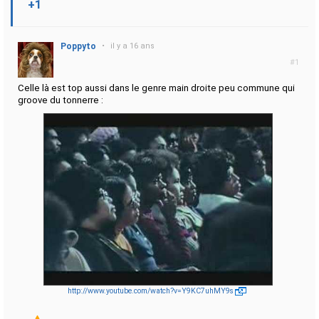
+1
Poppyto
•
il y a 16 ans
#1
Celle là est top aussi dans le genre main droite peu commune qui
groove du tonnerre :
http://www.youtube.com/watch?v=Y9KC7uhMY9s