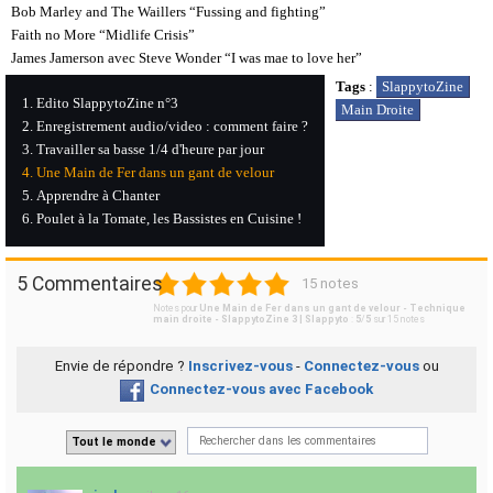
Bob Marley and The Waillers “Fussing and fighting”
Faith no More “Midlife Crisis”
James Jamerson avec Steve Wonder “I was mae to love her”
Tags
:
SlappytoZine
Edito SlappytoZine n°3
Main Droite
Enregistrement audio/video : comment faire ?
Travailler sa basse 1/4 d'heure par jour
Une Main de Fer dans un gant de velour
Apprendre à Chanter
Poulet à la Tomate, les Bassistes en Cuisine !
1
2
3
4
5
5 Commentaires
15 notes
Notes pour
Une Main de Fer dans un gant de velour - Technique
main droite - SlappytoZine 3 | Slappyto
:
5
/
5
sur
15
notes
Envie de répondre ?
Inscrivez-vous
-
Connectez-vous
ou
Connectez-vous avec Facebook
Tout le monde