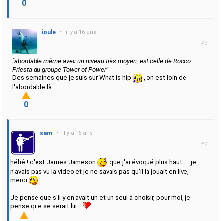
0
ioule
•
il y a 16 ans
#3
"abordable même avec un niveau très moyen, est celle de Rocco
Priesta du groupe Tower of Power"
Des semaines que je suis sur What is hip
, on est loin de
l'abordable là.
0
sam
•
il y a 16 ans
#2
héhé ! c'est James Jameson
que j'ai évoqué plus haut .... je
n'avais pas vu la video et je ne savais pas qu'il la jouait en live,
merci
Je pense que s'il y en avait un et un seul à choisir, pour moi, je
pense que se serait lui ...