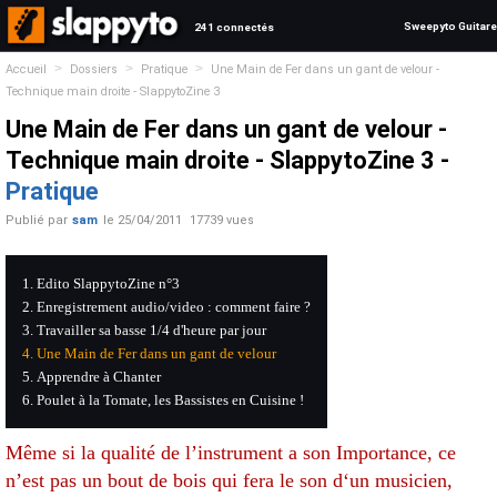
Sweepyto Guitare
241 connectés
>
>
>
Accueil
Dossiers
Pratique
Une Main de Fer dans un gant de velour -
Technique main droite - SlappytoZine 3
Une Main de Fer dans un gant de velour -
Technique main droite - SlappytoZine 3 -
Pratique
Publié par
sam
le
25/04/2011
17739 vues
Edito SlappytoZine n°3
Enregistrement audio/video : comment faire ?
Travailler sa basse 1/4 d'heure par jour
Une Main de Fer dans un gant de velour
Apprendre à Chanter
Poulet à la Tomate, les Bassistes en Cuisine !
Même si la qualité de l’instrument a son Importance, ce
n’est pas un bout de bois qui fera le son d‘un musicien,