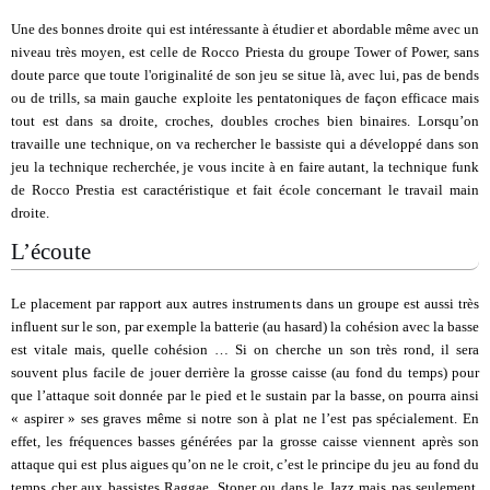
Une des bonnes droite qui est intéressante à étudier et abordable même avec un
niveau très moyen, est celle de Rocco Priesta du groupe Tower of Power, sans
doute parce que toute l'originalité de son jeu se situe là, avec lui, pas de bends
ou de trills, sa main gauche exploite les pentatoniques de façon efficace mais
tout est dans sa droite, croches, doubles croches bien binaires. Lorsqu’on
travaille une technique, on va rechercher le bassiste qui a développé dans son
jeu la technique recherchée, je vous incite à en faire autant, la technique funk
de Rocco Prestia est caractéristique et fait école concernant le travail main
droite.
L’écoute
Le placement par rapport aux autres instruments dans un groupe est aussi très
influent sur le son, par exemple la batterie (au hasard) la cohésion avec la basse
est vitale mais, quelle cohésion … Si on cherche un son très rond, il sera
souvent plus facile de jouer derrière la grosse caisse (au fond du temps) pour
que l’attaque soit donnée par le pied et le sustain par la basse, on pourra ainsi
« aspirer » ses graves même si notre son à plat ne l’est pas spécialement. En
effet, les fréquences basses générées par la grosse caisse viennent après son
attaque qui est plus aigues qu’on ne le croit, c’est le principe du jeu au fond du
temps cher aux bassistes Raggae, Stoner ou dans le Jazz mais pas seulement,