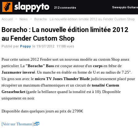
Sweepyto Guitare
212 connectés
>
>
Accueil
News
Boracho : La nouvelle édition limitée 2012 au Fender Custom Shop
Boracho : La nouvelle édition limitée 2012
au Fender Custom Shop
Publié par
Poppy
le
19/07/2012
11188 vues
Pour cette saison 2012 Fender sort un nouveau modèle au custom Shop assez
particulier.
La
"Boracho" Bass
est conçue autour d'un
corps
en frêne
de
Jazzmaster inversé
. Un manche en érable en forme de U et au radius de 7.25".
Un gros son avec le
micro TV Jones Thunder'Blade
judicieusement placé pour
récupérer un maximum d'harmoniques et un circuit de
tonalité Custom
Greasebucket
(garde la brillance quand la tonalité est à 10). Disponible
uniquement en noir.
Disponible dans quelques jours au prix de 2799€
[Voir sur Thomann]