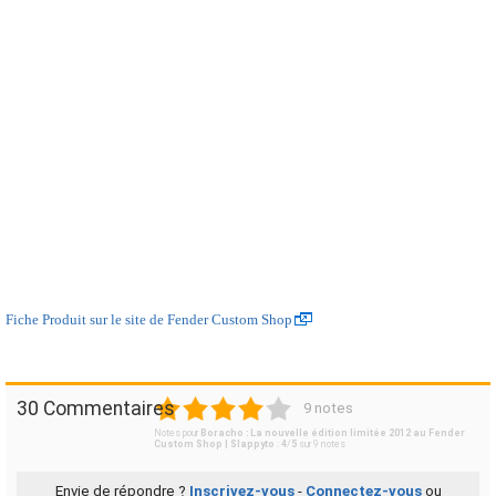
Fiche Produit sur le site de Fender Custom Shop
1
2
3
4
5
30 Commentaires
9 notes
Notes pour
Boracho : La nouvelle édition limitée 2012 au Fender
Custom Shop | Slappyto
:
4
/
5
sur
9
notes
Envie de répondre ?
Inscrivez-vous
-
Connectez-vous
ou