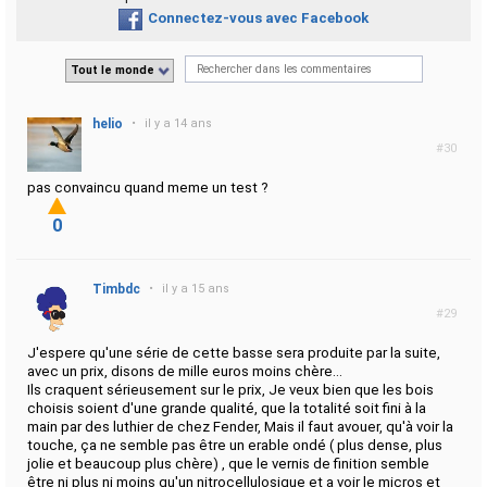
Connectez-vous avec Facebook
Tout le monde
helio
•
il y a 14 ans
#30
pas convaincu quand meme un test ?
0
Timbdc
•
il y a 15 ans
#29
J'espere qu'une série de cette basse sera produite par la suite,
avec un prix, disons de mille euros moins chère...
Ils craquent sérieusement sur le prix, Je veux bien que les bois
choisis soient d'une grande qualité, que la totalité soit fini à la
main par des luthier de chez Fender, Mais il faut avouer, qu'à voir la
touche, ça ne semble pas être un erable ondé ( plus dense, plus
jolie et beaucoup plus chère) , que le vernis de finition semble
être ni plus ni moins qu'un nitrocellulosique et a voir le micros et