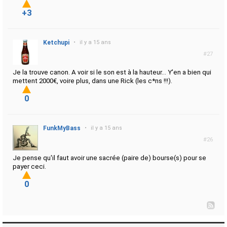
+3
Ketchupi
•
il y a 15 ans
#27
Je la trouve canon. A voir si le son est à la hauteur... Y'en a bien qui
mettent 2000€, voire plus, dans une Rick (les c*ns !!!).
0
FunkMyBass
•
il y a 15 ans
#26
Je pense qu'il faut avoir une sacrée (paire de) bourse(s) pour se
payer ceci.
0