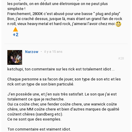
les potards, on en déduit une életronique on ne peut plus
simpliste !
Franchement, 2800€ c'est abusé pour une basse " plug and play"
Bon, j'ai craché dessus, jusque là, mais étant un grand fan de rock
n roll, vieux heavy metal et hard rock, j'aimerai l'avoir chez moi
+2
Narzow
•
il y a 15 ans
#28
ketchupi, ton commentaire sur les rick est totalement idiot ...
Chaque personne a sa facon de jouer, son type de son etc et les
rick ont un type de son bien particulié.
J'en possède une, et j'en suis très satisfait. Le son que j'ai est
totalement ce que je recherche.
Oui ca coûte cher, une fender coûte chere, une warwick coûte
chère, une MM coûte chere et bien d'autres marques de qualité
coûtent chères (sandberg etc).
Ce ne sont que des exemples.
Ton commentaire est vraiment idiot.